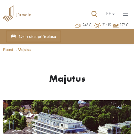
EE
24°C,
21:19
17°C
Osta sissepääsutasu
Plaani
Majutus
Majutus