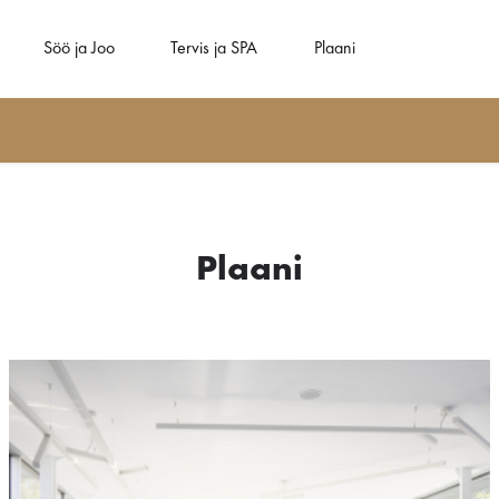
Söö ja Joo
Tervis ja SPA
Plaani
Plaani