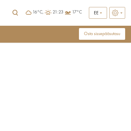
16°C,
21:23
17°C
EE
Osta sissepääsutasu