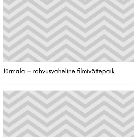
Jūrmala – rahvusvaheline filmivõttepaik