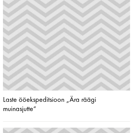
Laste ööekspeditsioon „Ära räägi
muinasjutte“