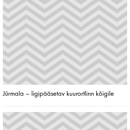
Jūrmala – ligipääsetav kuurortlinn kõigile