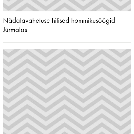
Nädalavahetuse hilised hommikusöögid
Jūrmalas