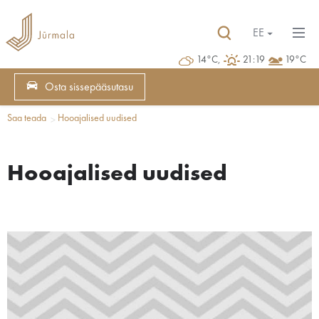
EE
14°C,
21:19
19°C
Osta sissepääsutasu
Saa teada
Hooajalised uudised
Hooajalised uudised