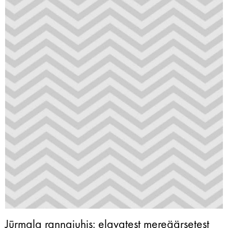
Jūrmala rannajuhis: elavatest mereäärsetest