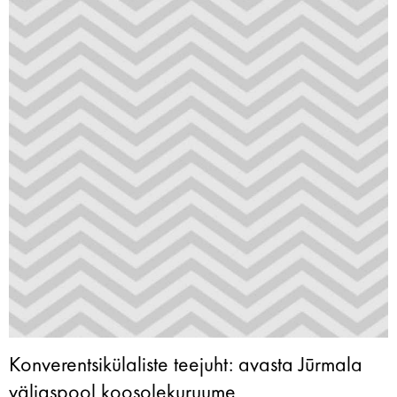
Konverentsikülaliste teejuht: avasta Jūrmala
väljaspool koosolekuruume