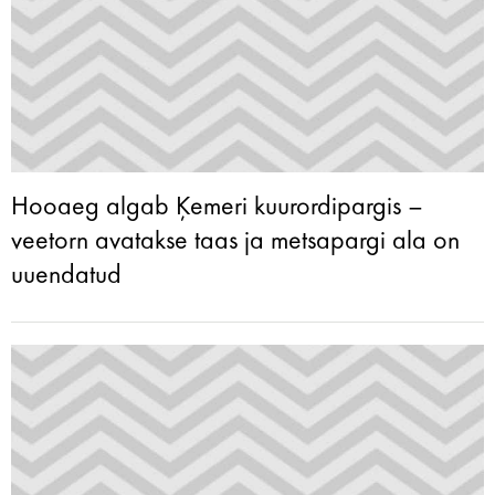
Hooaeg algab Ķemeri kuurordipargis –
veetorn avatakse taas ja metsapargi ala on
uuendatud