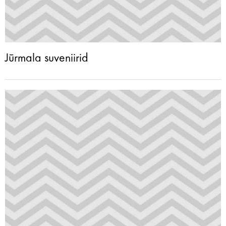
Jūrmala suveniirid