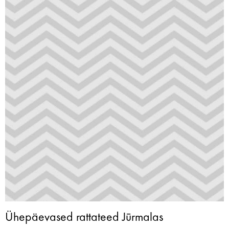
Ühepäevased rattateed Jūrmalas