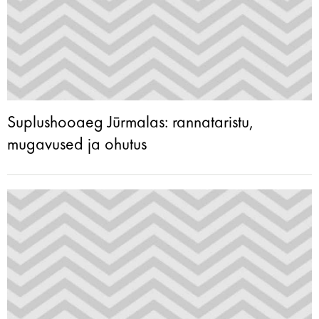
Suplushooaeg Jūrmalas: rannataristu,
mugavused ja ohutus