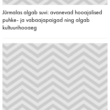
Jūrmalas algab suvi: avanevad hooajalised
puhke- ja vabaajapaigad ning algab
kultuurihooaeg