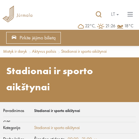
LT
22°C,
21:26
18°C
Pirkite įėjimo bilietą
Matyk ir daryk
Aktyvus poilsis
Stadionai ir sporto aikštynai
Stadionai ir sporto
aikštynai
Pavadinimas
Stadionai ir sporto aikštynai
GPS
Kategorija
Stadionai ir sporto aikštynai