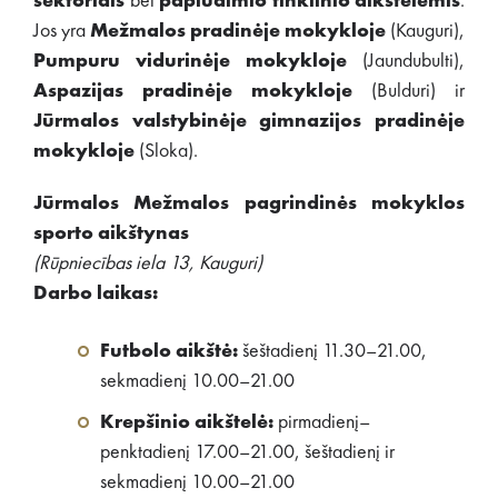
sektoriais
bei
paplūdimio tinklinio aikštelėmis
.
Jos yra
Mežmalos pradinėje mokykloje
(Kauguri),
Pumpuru vidurinėje mokykloje
(Jaundubulti),
Aspazijas pradinėje mokykloje
(Bulduri) ir
Jūrmalos valstybinėje gimnazijos pradinėje
mokykloje
(Sloka).
Jūrmalos Mežmalos pagrindinės mokyklos
sporto aikštynas
(Rūpniecības iela 13, Kauguri)
Darbo laikas:
Futbolo aikštė:
šeštadienį 11.30–21.00,
sekmadienį 10.00–21.00
Krepšinio aikštelė:
pirmadienį–
penktadienį 17.00–21.00, šeštadienį ir
sekmadienį 10.00–21.00