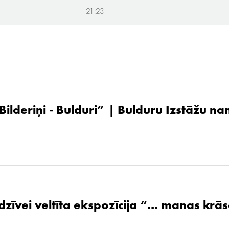
21:23
 Bilderiņi - Bulduri” | Bulduru Izstāžu n
zīvei veltīta ekspozīcija “... manas krāsa