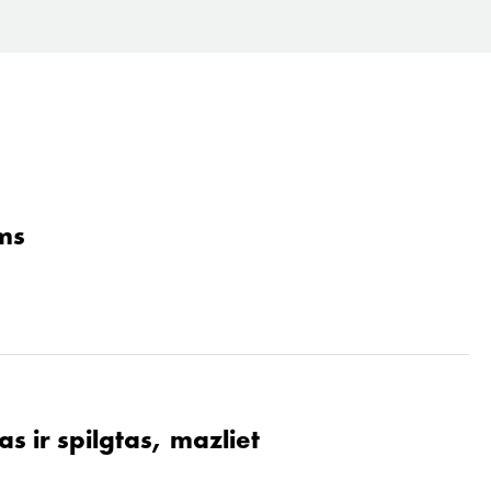
ams
s ir spilgtas, mazliet