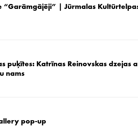
 “Garāmgājēji” | Jūrmalas Kultūrtelpas
as puķītes: Katrīnas Reinovskas dzejas 
žu nams
allery pop-up