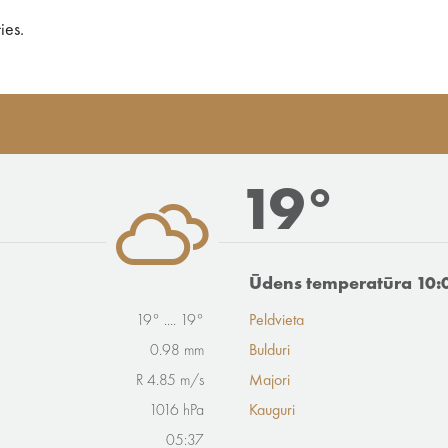
ies.
19°
Ūdens temperatūra 10:
19° .... 19°
Peldvieta
0.98 mm
Bulduri
R 4.85 m/s
Majori
1016 hPa
Kauguri
05:37