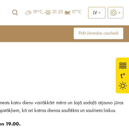
19°C,
21:23
17°C
LV
Pirkt Jūrmalas caurlaidi
ests katru dienu vairākkārt mēra un šajā sadaļā atjauno jūras
stākļiem, kā arī katras dienas saullēkta un saulrieta laikus.
un 19.00.