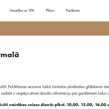
Veselība un SPA
Plāno
Pasākumi
rmalā
alā! Peldēšanas sezonas laikā Jūrmalas pludmales glābšanas dien
adaļā ir iespēja atrast aktuālu informāciju par gaidāmiem laika ap
cēti vairākas reizes dienā: plkst. 10.00, 13.00, 16.00 