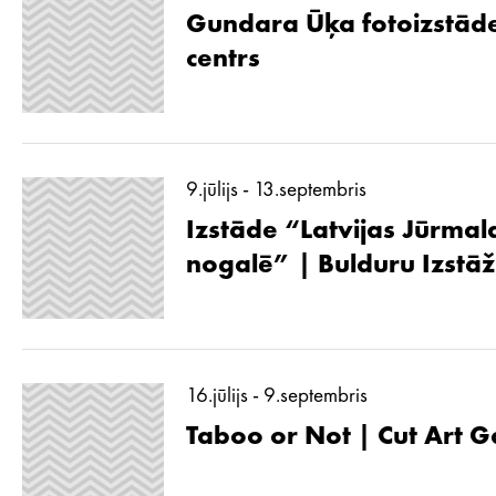
Gundara Ūķa fotoizstāde
centrs
9.jūlijs - 13.septembris
Izstāde “Latvijas Jūrmal
nogalē” | Bulduru Izstā
16.jūlijs - 9.septembris
Taboo or Not | Cut Art G