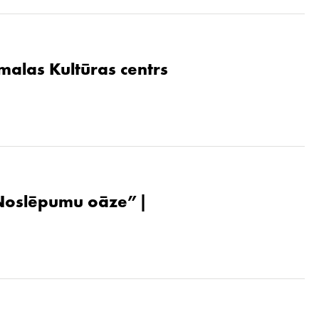
malas Kultūras centrs
. Noslēpumu oāze”|