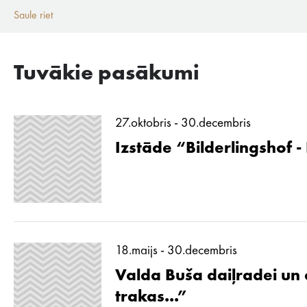
Saule riet
Tuvākie pasākumi
27.oktobris - 30.decembris
Izstāde “Bilderlingshof -
18.maijs - 30.decembris
Valda Buša daiļradei un d
trakas...”