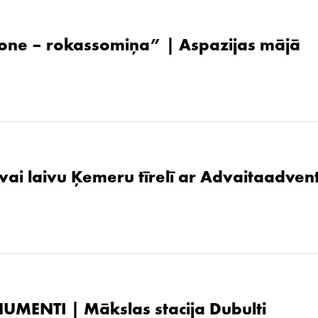
one – rokassomiņa” | Aspazijas mājā
 vai laivu Ķemeru tīrelī ar Advaitaadven
UMENTI | Mākslas stacija Dubulti