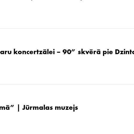
aru koncertzālei – 90” skvērā pie Dzint
ūsmā” | Jūrmalas muzejs