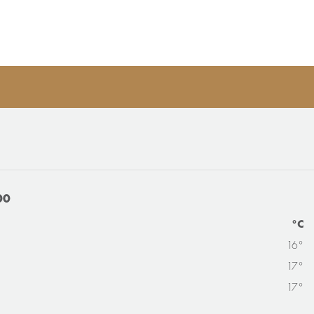
00
°C
16°
17°
17°