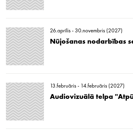
26.aprīlis - 30.novembris (2027)
Nūjošanas nodarbības se
13.februāris - 14.februāris (2027)
Audiovizuālā telpa ''Atp