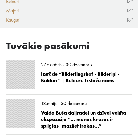
Bulduri
17°
Majori
17°
Kauguri
18°
Tuvākie pasākumi
27.oktobris - 30.decembris
Izstāde “Bilderlingshof - Bilderiņi -
Bulduri” | Bulduru Izstāžu nams
18.maijs - 30.decembris
Valda Buša daiļradei un dzīvei veltīta
ekspozīcija “... manas krāsas ir
spilgtas, mazliet trakas...”