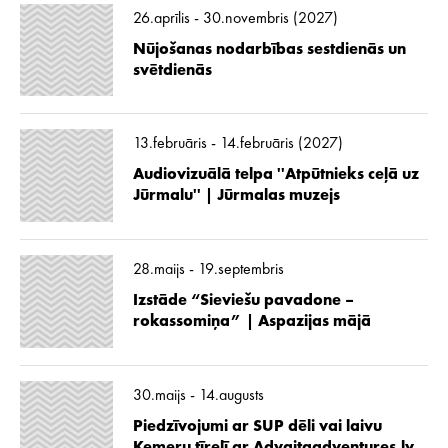
26.aprīlis - 30.novembris (2027)
Nūjošanas nodarbības sestdienās un
svētdienās
13.februāris - 14.februāris (2027)
Audiovizuālā telpa ''Atpūtnieks ceļā uz
Jūrmalu'' | Jūrmalas muzejs
28.maijs - 19.septembris
Izstāde “Sieviešu pavadone –
rokassomiņa” | Aspazijas mājā
30.maijs - 14.augusts
Piedzīvojumi ar SUP dēli vai laivu
Ķemeru tīrelī ar Advaitaadventures.lv