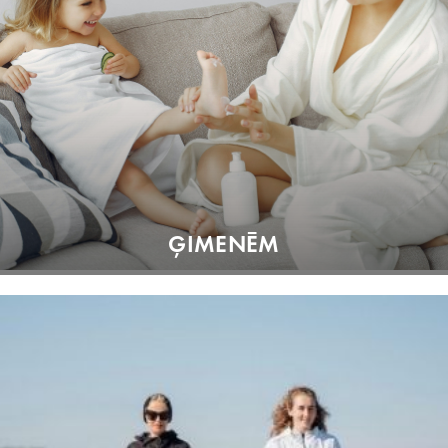
ĢIMENĒM