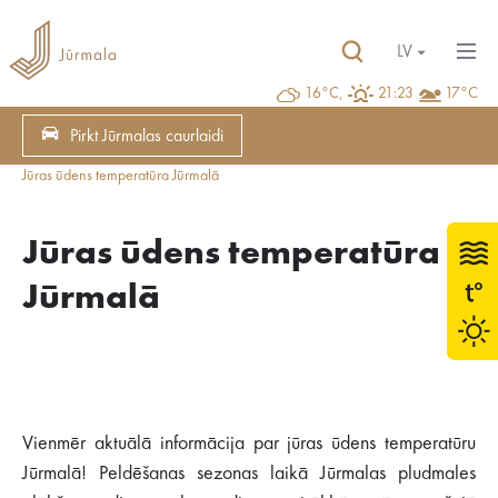
LV
16°C,
21:23
17°C
Pirkt Jūrmalas caurlaidi
Jūras ūdens temperatūra Jūrmalā
Jūras ūdens temperatūra
Jūrmalā
Vienmēr aktuālā informācija par jūras ūdens temperatūru
Jūrmalā! Peldēšanas sezonas laikā Jūrmalas pludmales