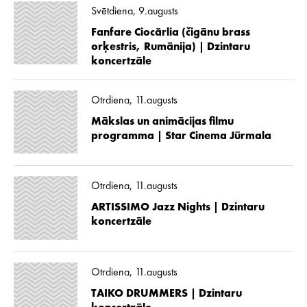
Svētdiena, 9.augusts
Fanfare Ciocărlia (čigānu brass
orķestris, Rumānija) | Dzintaru
koncertzāle
Otrdiena, 11.augusts
Mākslas un animācijas filmu
programma | Star Cinema Jūrmala
Otrdiena, 11.augusts
ARTISSIMO Jazz Nights | Dzintaru
koncertzāle
Otrdiena, 11.augusts
TAIKO DRUMMERS | Dzintaru