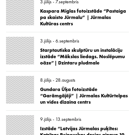
3.jūlijs - 7.septembris
Kaspara Miglas fotoizstāde “Pastaiga
pa skaisto Jūrmalu” | Jūrmalas
Kultūras centrs
3.jūlijs - 6.septembris
Starptautiska skulptūru un instalāciju
izstāde “Mākslas liedags. Noslēpumu
oāze”| Dzintaru pludmale
8.jūlijs - 28.augusts
Gundara Ūķa fotoizstāde
“Garāmgājēji” | Jūrmalas Kultūrtelpas
un vides dizaina centrs
9.jūlijs - 13.septembris
Izstāde “Latvijas Jūrmalas puķītes: