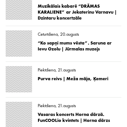
Muzikālais kabarē “DRĀMAS
KARALIENE” ar Jekaterinu Varnavu |
Dzintaru koncertzāle
Ceturtdiena, 20.augusts
“Ko sapņi mums vēsta”. Saruna ar
Ievu Ozolu | Jūrmalas muzejs
Piektdiena, 21.augusts
Purva reivs | Meža māja, Ķemeri
Piektdiena, 21.augusts
Vasaras koncerts Horna dārzā.
FunCOOLio kvintets | Horna dārzs