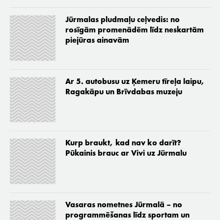
Jūrmalas pludmaļu ceļvedis: no
rosīgām promenādēm līdz neskartām
piejūras ainavām
Ar 5. autobusu uz Ķemeru tīreļa laipu,
Ragakāpu un Brīvdabas muzeju
Kurp braukt, kad nav ko darīt?
Pūkainis brauc ar Vivi uz Jūrmalu
Vasaras nometnes Jūrmalā – no
programmēšanas līdz sportam un