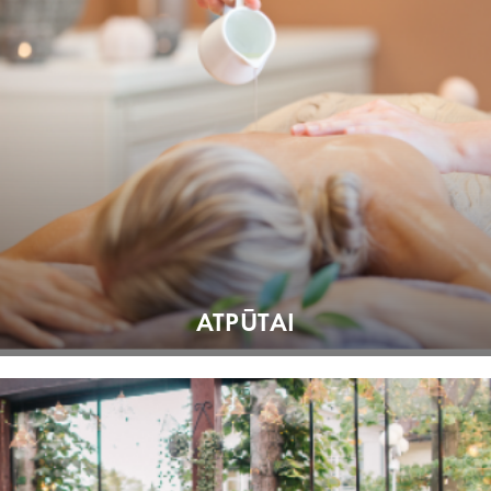
ATPŪTAI