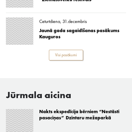
“Ziemassvētku festivāls”
Ceturtdiena, 31.decembris
Jaunā gada sagaidīšanas pasākums
Kauguros
Visi pasākumi
Jūrmala aicina
Nakts ekspedīcija bērniem “Nestāsti
pasaciņas” Dzintaru mežaparkā