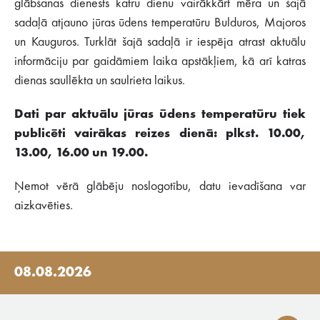
glābšanas dienests katru dienu vairākkārt mēra un šajā
sadaļā atjauno jūras ūdens temperatūru Bulduros, Majoros
un Kauguros. Turklāt šajā sadaļā ir iespēja atrast aktuālu
informāciju par gaidāmiem laika apstākļiem, kā arī katras
dienas saullēkta un saulrieta laikus.
Dati par aktuālu jūras ūdens temperatūru tiek
publicēti vairākas reizes dienā: plkst. 10.00,
13.00, 16.00 un 19.00.
Ņemot vērā glābēju noslogotību, datu ievadīšana var
aizkavēties.
08.08.2026