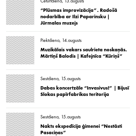
Ceturtdiena, 13.augusts
“Plūsmas improvizācija”. Radošā
nodarbība ar Ilzi Paparinsku |
Jūrmalas muzejs
Piektdiena, 14.augusts
Muzikālais vakars saulrieta noskaņās.
Mārtiņš Balodis | Kafejnīca “Kūriņš”
Sestdiena, 15.augusts
Dabas koncertzāle “Invasivus!” | Bijusī
Slokas papīrfabrikas teritorija
Sestdiena, 15.augusts
Nakts ekspedīcija ģimenei “Nestāsti
Pasaciņas”