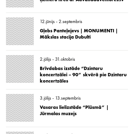
12.jūnijs - 2.septembris
Gļebs Panteļejevs | MONUMENTI |
Mākslas stacija Dubulti
2.jūlijs - 31.oktobris
Brīvdabas izstāde “Dzintaru
koncertzālei – 90” skvērā pie Dzintaru
koncertzāles
3.jūlijs - 13.septembris
Vasaras lielizstāde “Plūsmā” |
Jūrmalas muzejs