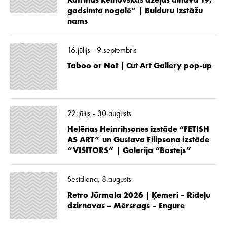
Katrīnas Reinovskas dzejas ainava 19.
gadsimta nogalē” | Bulduru Izstāžu
nams
16.jūlijs - 9.septembris
Taboo or Not | Cut Art Gallery pop-up
22.jūlijs - 30.augusts
Helēnas Heinrihsones izstāde “FETISH
AS ART” un Gustava Filipsona izstāde
“VISITORS” | Galerija “Bastejs”
Sestdiena, 8.augusts
Retro Jūrmala 2026 | Ķemeri – Rideļu
dzirnavas – Mērsrags – Engure