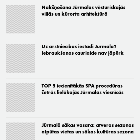
Nakšņošana Jūrmalas vēsturiskajās
villās un kūrorta arhitektūrā
Uz ārstniecības iestādi Jūrmalā?
Iebraukšanas caurlaide nav jāpērk
TOP 5 iecienītākās SPA procedūras
četrās lielākajās Jūrmalas viesnīcās
Jūrmalā sākas vasara: atveras sezonas
atpūtas vietas un sākas kultūras sezona