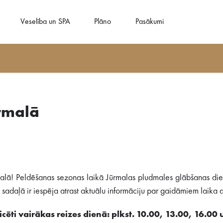
Veselība un SPA
Plāno
Pasākumi
rmalā
alā! Peldēšanas sezonas laikā Jūrmalas pludmales glābšanas dien
adaļā ir iespēja atrast aktuālu informāciju par gaidāmiem laika ap
cēti vairākas reizes dienā: plkst. 10.00, 13.00, 16.00 