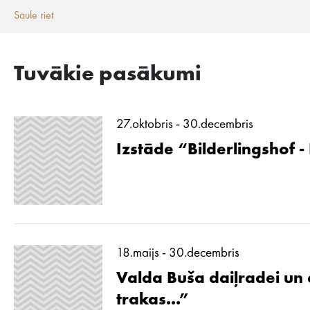
Saule riet
Tuvākie pasākumi
27.oktobris - 30.decembris
Izstāde “Bilderlingshof -
18.maijs - 30.decembris
Valda Buša daiļradei un d
trakas...”