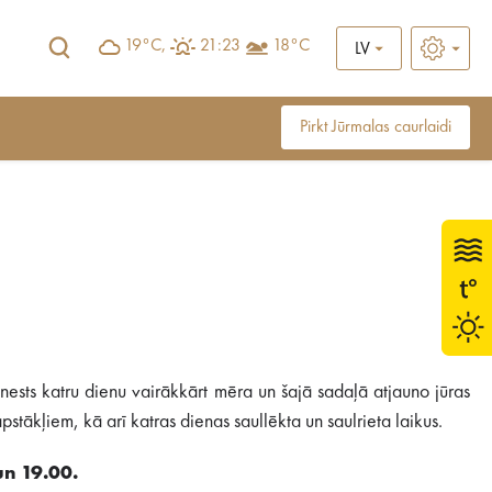
19°C,
21:23
18°C
LV
Pirkt Jūrmalas caurlaidi
ests katru dienu vairākkārt mēra un šajā sadaļā atjauno jūras
stākļiem, kā arī katras dienas saullēkta un saulrieta laikus.
un 19.00.