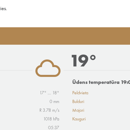
ies.
19°
Ūdens temperatūra 19:
17° .... 18°
Peldvieta
0 mm
Bulduri
R 3.78 m/s
Majori
1018 hPa
Kauguri
05:37