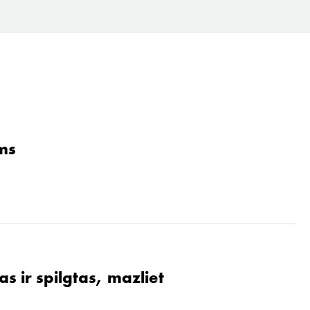
ams
s ir spilgtas, mazliet