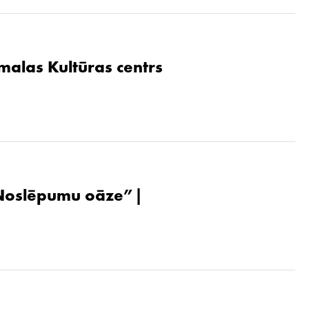
malas Kultūras centrs
. Noslēpumu oāze”|