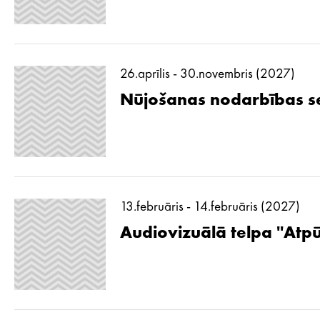
26.aprīlis - 30.novembris (2027)
Nūjošanas nodarbības se
13.februāris - 14.februāris (2027)
Audiovizuālā telpa ''Atp