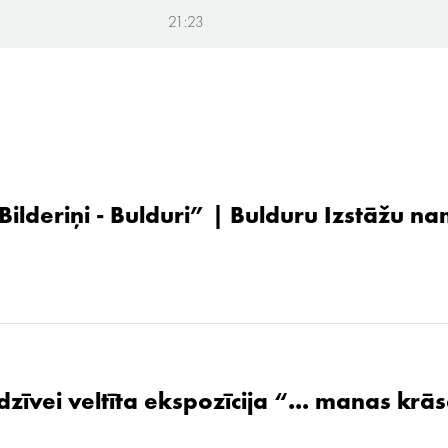
21:23
 Bilderiņi - Bulduri” | Bulduru Izstāžu n
zīvei veltīta ekspozīcija “... manas krāsa