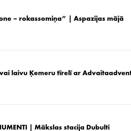
one – rokassomiņa” | Aspazijas mājā
 vai laivu Ķemeru tīrelī ar Advaitaadven
UMENTI | Mākslas stacija Dubulti