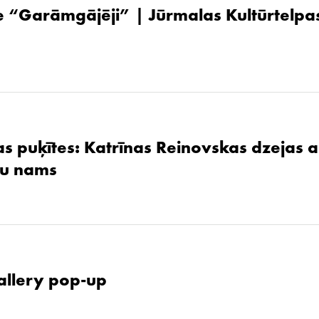
 “Garāmgājēji” | Jūrmalas Kultūrtelpas
as puķītes: Katrīnas Reinovskas dzejas 
žu nams
allery pop-up