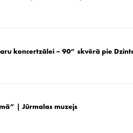
aru koncertzālei – 90” skvērā pie Dzint
ūsmā” | Jūrmalas muzejs