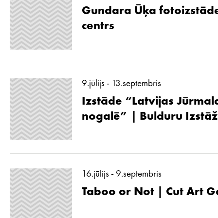
Gundara Ūķa fotoizstāde
centrs
9.jūlijs - 13.septembris
Izstāde “Latvijas Jūrmal
nogalē” | Bulduru Izstā
16.jūlijs - 9.septembris
Taboo or Not | Cut Art G