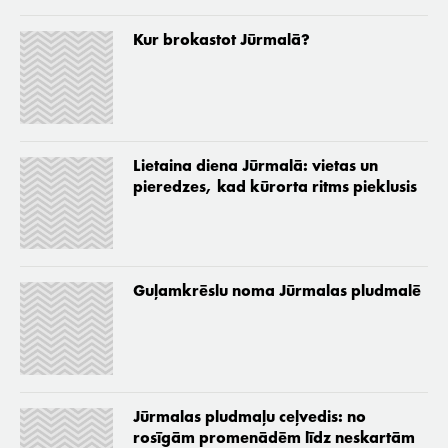
Kur brokastot Jūrmalā?
Lietaina diena Jūrmalā: vietas un
pieredzes, kad kūrorta ritms pieklusis
Guļamkrēslu noma Jūrmalas pludmalē
Jūrmalas pludmaļu ceļvedis: no
rosīgām promenādēm līdz neskartām