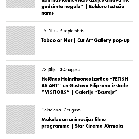
Katrīnas Reinovskas dzejas ainava 19.
gadsimta nogalē” | Bulduru Izstāžu
nams
16.jūlijs - 9.septembris
Taboo or Not | Cut Art Gallery pop-up
22.jūlijs - 30.augusts
Helēnas Heinrihsones izstāde “FETISH
AS ART” un Gustava Filipsona izstāde
“VISITORS” | Galerija “Bastejs”
Piektdiena, 7.augusts
Mākslas un animācijas filmu
programma | Star Cinema Jūrmala