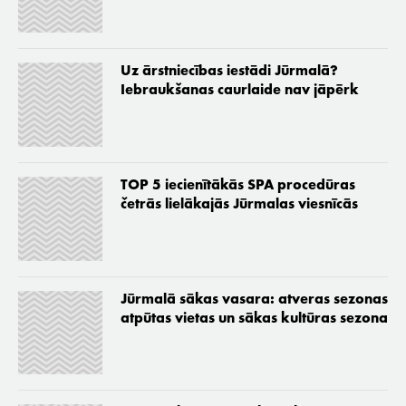
Uz ārstniecības iestādi Jūrmalā?
Iebraukšanas caurlaide nav jāpērk
TOP 5 iecienītākās SPA procedūras
četrās lielākajās Jūrmalas viesnīcās
Jūrmalā sākas vasara: atveras sezonas
atpūtas vietas un sākas kultūras sezona