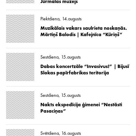
Jūrmalas muzejs
Piektdiena, 14.augusts
Muzikālais vakars saulrieta noskaņās.
Mārtiņš Balodis | Kafejnīca “Kūriņš”
Sestdiena, 15.augusts
Dabas koncertzāle “Invasivus!” | Bijusī
Slokas papīrfabrikas teritorija
Sestdiena, 15.augusts
Nakts ekspedīcija ģimenei “Nestāsti
Pasaciņas”
Svētdiena, 16.augusts