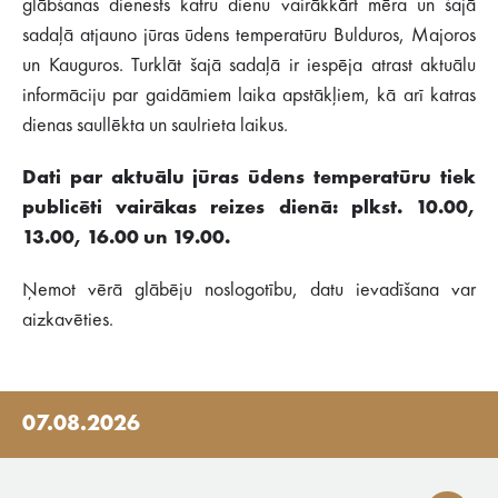
glābšanas dienests katru dienu vairākkārt mēra un šajā
sadaļā atjauno jūras ūdens temperatūru Bulduros, Majoros
un Kauguros. Turklāt šajā sadaļā ir iespēja atrast aktuālu
informāciju par gaidāmiem laika apstākļiem, kā arī katras
dienas saullēkta un saulrieta laikus.
Dati par aktuālu jūras ūdens temperatūru tiek
publicēti vairākas reizes dienā: plkst. 10.00,
13.00, 16.00 un 19.00.
Ņemot vērā glābēju noslogotību, datu ievadīšana var
aizkavēties.
07.08.2026