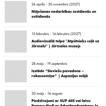
26.aprīlis - 30.novembris (2027)
Nūjošanas nodarbības sestdienās un
svētdienās
13.februāris - 14.februāris (2027)
Audiovizuālā telpa ''Atpūtnieks ceļā uz
Jūrmalu'' | Jūrmalas muzejs
28.maijs - 19.septembris
Izstāde “Sieviešu pavadone –
rokassomiņa” | Aspazijas mājā
30.maijs - 14.augusts
Piedzīvojumi ar SUP dēli vai laivu
Ķemeru tīrelī ar Advaitaadventures.lv