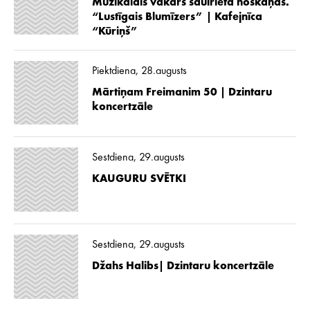
Muzikālais vakars saulrieta noskaņās.
“Lustīgais Blumīzers” | Kafejnīca
“Kūriņš”
Piektdiena, 28.augusts
Mārtiņam Freimanim 50 | Dzintaru
koncertzāle
Sestdiena, 29.augusts
KAUGURU SVĒTKI
Sestdiena, 29.augusts
Džahs Halibs| Dzintaru koncertzāle