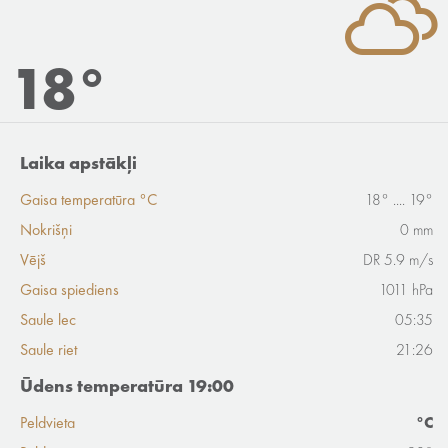
18°
Laika apstākļi
Gaisa temperatūra °C
18° .... 19°
Nokrišņi
0 mm
Vējš
DR 5.9 m/s
Gaisa spiediens
1011 hPa
Saule lec
05:35
Saule riet
21:26
Ūdens temperatūra 19:00
Peldvieta
°C