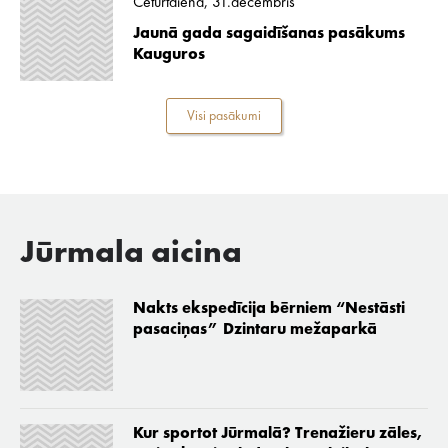
Ceturtdiena, 31.decembris
Jaunā gada sagaidīšanas pasākums
Kauguros
Visi pasākumi
Jūrmala aicina
Nakts ekspedīcija bērniem “Nestāsti
pasaciņas” Dzintaru mežaparkā
Kur sportot Jūrmalā? Trenažieru zāles,