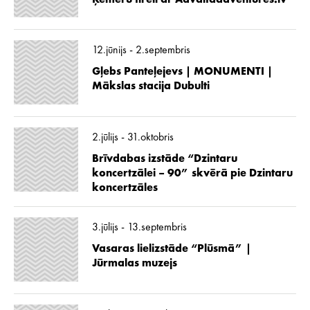
12.jūnijs - 2.septembris
Gļebs Panteļejevs | MONUMENTI |
Mākslas stacija Dubulti
2.jūlijs - 31.oktobris
Brīvdabas izstāde “Dzintaru
koncertzālei – 90” skvērā pie Dzintaru
koncertzāles
3.jūlijs - 13.septembris
Vasaras lielizstāde “Plūsmā” |
Jūrmalas muzejs