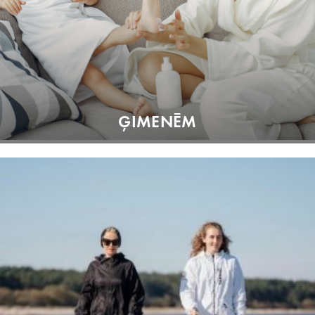
ĢIMENĒM