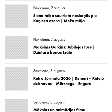
Piektdiena, 7.augusts
Siena talka saulrieta noskaņās pie
Kaņiera ezera | Meža māja
Piektdiena, 7.augusts
Maksims Galkins: Jubilejas tūre |
Dzintaru koncertzāle
Sestdiena, 8.augusts
Retro Jūrmala 2026 | Ķemeri – Rideļu
dzirnavas – Mērsrags – Engure
Sestdiena, 8.augusts
Mākslas un animācijas filmu