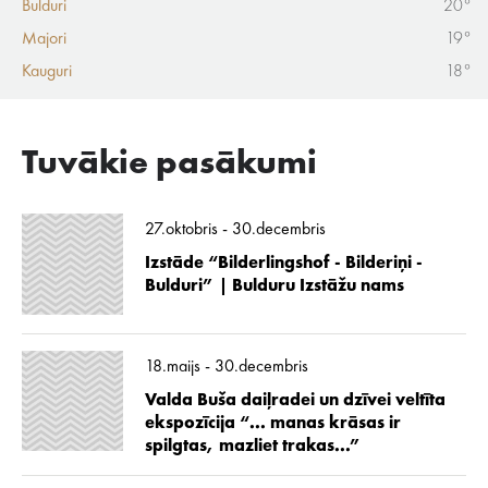
Bulduri
20°
Majori
19°
Kauguri
18°
Tuvākie pasākumi
27.oktobris - 30.decembris
Izstāde “Bilderlingshof - Bilderiņi -
Bulduri” | Bulduru Izstāžu nams
18.maijs - 30.decembris
Valda Buša daiļradei un dzīvei veltīta
ekspozīcija “... manas krāsas ir
spilgtas, mazliet trakas...”