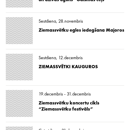
un dzīvās uguns “Gaismas ceļš”
Sestdiena, 28.novembris
Ziemassvētku egles iedegšana Majoros
Sestdiena, 12.decembris
ZIEMASSVĒTKI KAUGUROS
19.decembris - 31.decembris
Ziemassvētku koncertu cikls
“Ziemassvētku festivāls”