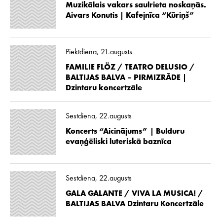
Muzikālais vakars saulrieta noskaņās.
Aivars Konutis | Kafejnīca “Kūriņš”
Piektdiena, 21.augusts
FAMILIE FLÖZ / TEATRO DELUSIO /
BALTIJAS BALVA – PIRMIZRĀDE |
Dzintaru koncertzāle
Sestdiena, 22.augusts
Koncerts “Aicinājums” | Bulduru
evaņģēliski luteriskā baznīca
Sestdiena, 22.augusts
GALA GALANTE / VIVA LA MUSICA! /
BALTIJAS BALVA Dzintaru Koncertzāle