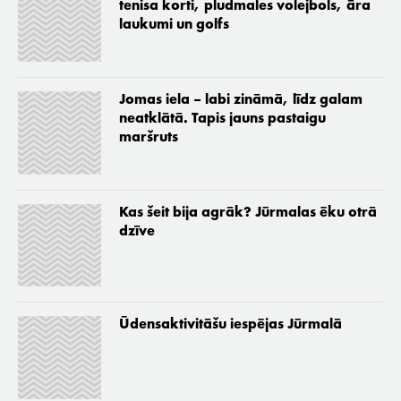
tenisa korti, pludmales volejbols, āra
laukumi un golfs
Jomas iela – labi zināmā, līdz galam
neatklātā. Tapis jauns pastaigu
maršruts
Kas šeit bija agrāk? Jūrmalas ēku otrā
dzīve
Ūdensaktivitāšu iespējas Jūrmalā