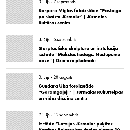
3.jūlijs - 7.septembris
Kaspara Miglas fotoizstāde “Pastaiga
pa skaisto Jūrmalu” | Jūrmalas
Kultūras centrs
3.jūlijs - 6.septembris
Starptautiska skulptūru un instalāciju
izstāde “Mākslas liedags. Noslēpumu
oāze”| Dzintaru pludmale
8.jūlijs - 28.augusts
Gundara Ūķa fotoizstāde
“Garāmgājēji” | Jūrmalas Kultūrtelpas
un vides dizaina centrs
9.jūlijs - 13.septembris
Izstāde “Latvijas Jūrmalas puķītes: