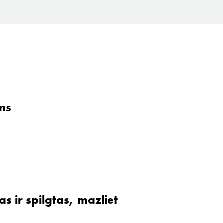
ams
s ir spilgtas, mazliet