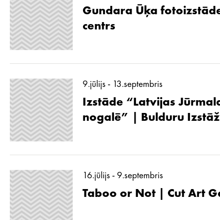
Gundara Ūķa fotoizstāde
centrs
9.jūlijs - 13.septembris
Izstāde “Latvijas Jūrmal
nogalē” | Bulduru Izstā
16.jūlijs - 9.septembris
Taboo or Not | Cut Art G