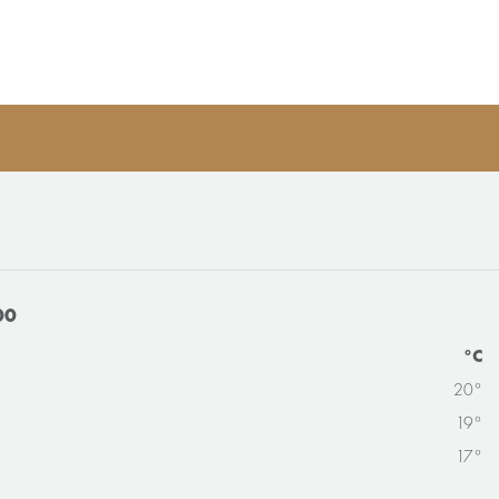
00
°C
20°
19°
17°