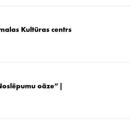
malas Kultūras centrs
. Noslēpumu oāze”|