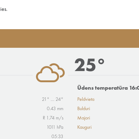
ies.
25°
Ūdens temperatūra 16:
21° .... 24°
Peldvieta
0.43 mm
Bulduri
R 1.74 m/s
Majori
1011 hPa
Kauguri
05:33