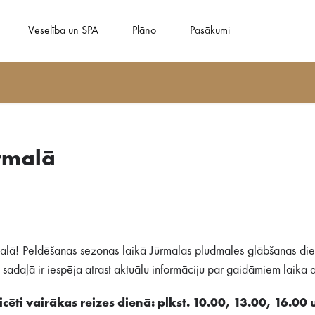
Veselība un SPA
Plāno
Pasākumi
rmalā
alā! Peldēšanas sezonas laikā Jūrmalas pludmales glābšanas dien
adaļā ir iespēja atrast aktuālu informāciju par gaidāmiem laika ap
cēti vairākas reizes dienā: plkst. 10.00, 13.00, 16.00 