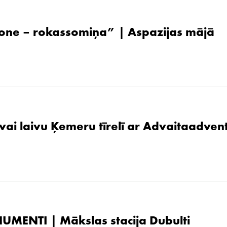
one – rokassomiņa” | Aspazijas mājā
 vai laivu Ķemeru tīrelī ar Advaitaadven
UMENTI | Mākslas stacija Dubulti