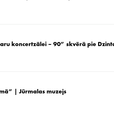
aru koncertzālei – 90” skvērā pie Dzint
ūsmā” | Jūrmalas muzejs