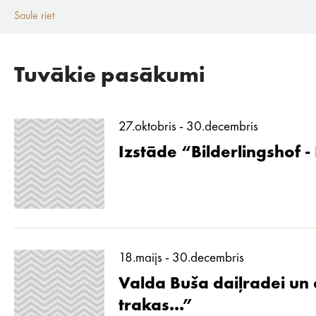
Saule riet
Tuvākie pasākumi
27.oktobris - 30.decembris
Izstāde “Bilderlingshof -
18.maijs - 30.decembris
Valda Buša daiļradei un d
trakas...”