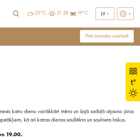
25°C,
21:28
19°C
LV
Pirkt Jūrmalas caurlaidi
ests katru dienu vairākkārt mēra un šajā sadaļā atjauno jūras
stākļiem, kā arī katras dienas saullēkta un saulrieta laikus.
un 19.00.