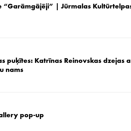
 “Garāmgājēji” | Jūrmalas Kultūrtelpas
as puķītes: Katrīnas Reinovskas dzejas 
žu nams
allery pop-up