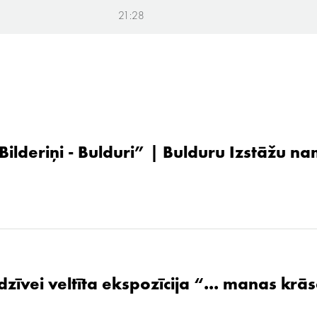
21:28
 Bilderiņi - Bulduri” | Bulduru Izstāžu n
zīvei veltīta ekspozīcija “... manas krāsa