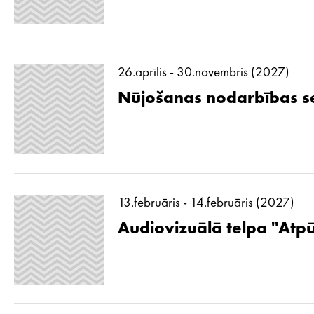
26.aprīlis - 30.novembris (2027)
Nūjošanas nodarbības se
13.februāris - 14.februāris (2027)
Audiovizuālā telpa ''Atp