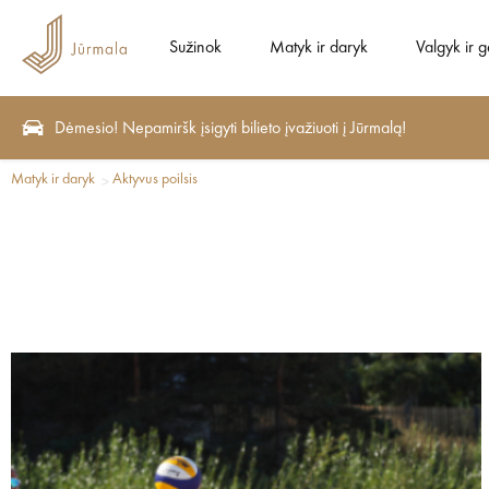
Sužinok
Matyk ir daryk
Valgyk ir g
Dėmesio! Nepamiršk įsigyti bilieto įvažiuoti į Jūrmalą!
Matyk ir daryk
Aktyvus poilsis