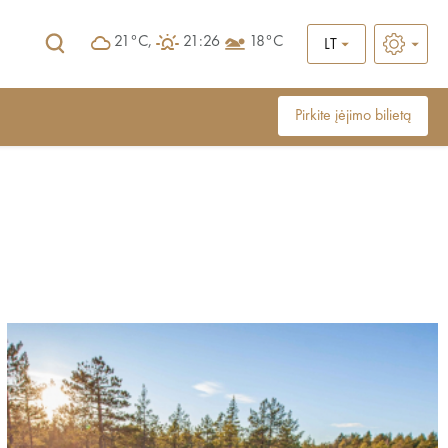
21°C,
21:26
18°C
LT
Pirkite įėjimo bilietą