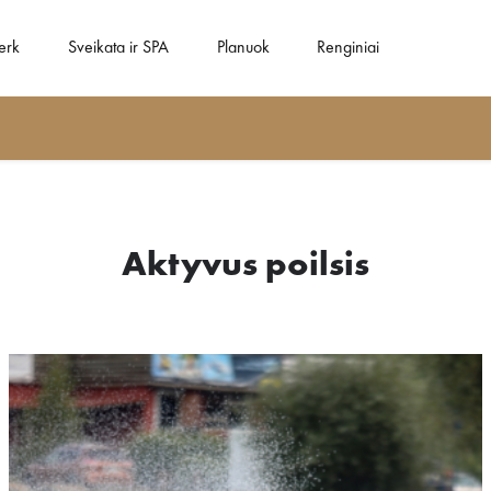
erk
Sveikata ir SPA
Planuok
Renginiai
Aktyvus poilsis