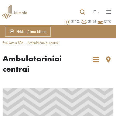
LT
21°C,
21:26
17°C
Pirkite įėjimo bilietą
Sveikata ir SPA
Ambulatoriniai centrai
Ambulatoriniai
centrai