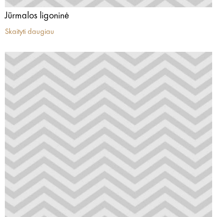
Jūrmalos ligoninė
Skaityti daugiau