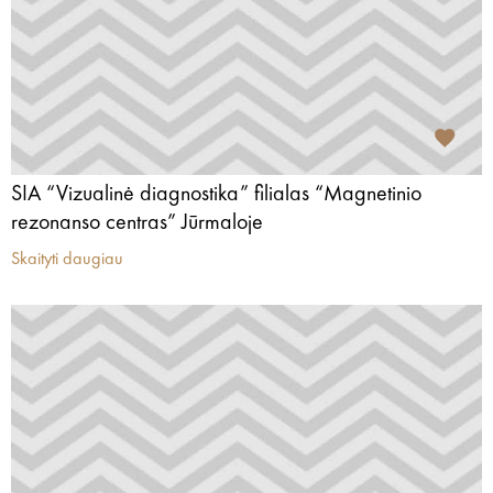
SIA “Vizualinė diagnostika” filialas “Magnetinio
rezonanso centras” Jūrmaloje
Skaityti daugiau