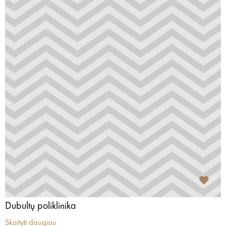
Dubultų poliklinika
Skaityti daugiau