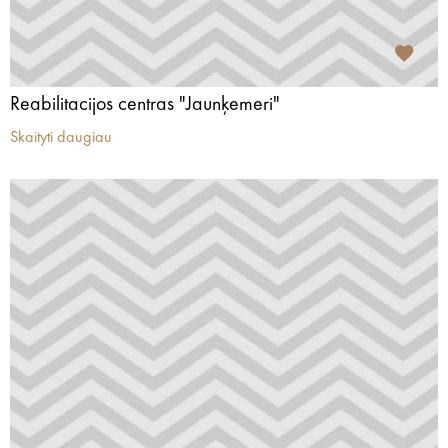
Reabilitacijos centras "Jaunķemeri"
Skaityti daugiau