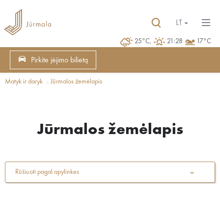
LT
25°C,
21:28
17°C
Pirkite įėjimo bilietą
Matyk ir daryk
Jūrmalos žemėlapis
Jūrmalos žemėlapis
Rūšiuoti pagal apylinkes