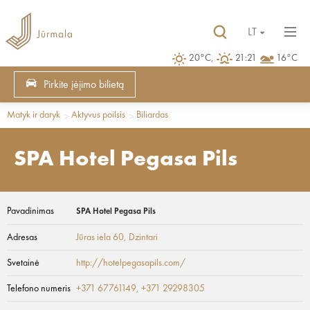
LT
20°C,
21:21
16°C
Pirkite įėjimo bilietą
Matyk ir daryk
Aktyvus poilsis
Biliardas
SPA Hotel Pegasa Pils
Pavadinimas
SPA Hotel Pegasa Pils
Adresas
Jūras iela 60
, Dzintari
Svetainė
http://hotelpegasapils.com/
Telefono numeris
+371 67761149, +371 29298305