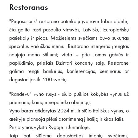
Restoranas
"Pegasa pils" restorano patiekalų įvairovė labai didelė,
čia galite rasti pasaulio virtuvės, Latviškų, Europietiškų
patiekalų ir picos. Mažiesiems svečiams buvo sukurtas
specialus vaikiškas meniu. Restorano interjeras įrengtas
naujojo meno stiliumi; vieta – prie Jomas gatvės ir
paplūdimio, priešais Dzintari koncertų salę. Restorane
galima rengti banketus, konferencijas, seminarus ar
degustacijas iki 200 svečių.
"Randevu" vyno rūsys - siūlo puikios kokybės vynus už
prieinamą kainą ir nepalieka abejingų.
Vyno baras atidarytas 2024 m. ir siūlo itališkus vynus, o
ateityje planuoja plėsti asortimentą į Italiją ir kitas šalis.
Pristatymas vyksta Rygoje ir Jūrmaloje.
Taip pat siūlome degustacijas įmonių svečiams,