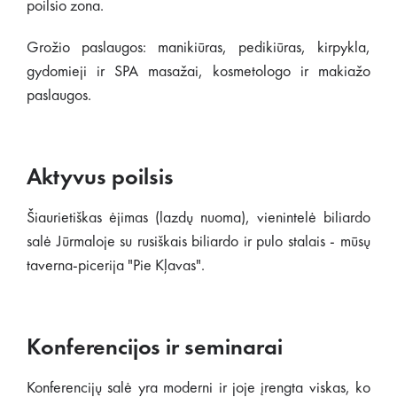
poilsio zona.
Grožio paslaugos: manikiūras, pedikiūras, kirpykla,
gydomieji ir SPA masažai, kosmetologo ir makiažo
paslaugos.
Aktyvus poilsis
Šiaurietiškas ėjimas (lazdų nuoma), vienintelė biliardo
salė Jūrmaloje su rusiškais biliardo ir pulo stalais - mūsų
taverna-picerija "Pie Kļavas".
Konferencijos ir seminarai
Konferencijų salė yra moderni ir joje įrengta viskas, ko