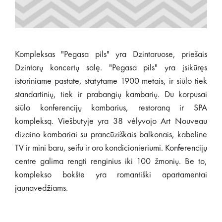
Kompleksas "Pegasa pils" yra Dzintaruose, priešais
Dzintarų koncertų salę. "Pegasa pils" yra įsikūręs
istoriniame pastate, statytame 1900 metais, ir siūlo tiek
standartinių, tiek ir prabangių kambarių. Du korpusai
siūlo konferencijų kambarius, restoraną ir SPA
kompleksą. Viešbutyje yra 38 vėlyvojo Art Nouveau
dizaino kambariai su prancūziškais balkonais, kabeline
TV ir mini baru, seifu ir oro kondicionieriumi. Konferencijų
centre galima rengti renginius iki 100 žmonių. Be to,
komplekso bokšte yra romantiški apartamentai
jaunavedžiams.