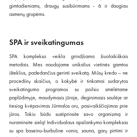
gimtadieniams, draugų susibūrimams - 6 ir daugiau
asmenų grupėms.
SPA ir sveikatingumas
SPA komplekso veikla grindžiama šiuolaikiškais
metodais. Mes naudojame unikalius vietinės gamtos
išteklius, padedančius gerinti sveikatą. Mūsų kredo – ne
procedūrų skaičius, o kokybė ir tinkamai sudarytos
sveikatingumo programos su poilsiu smėlėtame
paplūdimyje, maudymasis jūroje, deginimasis saulėje ar
tiesiog kvėpavimas Jūrmalos oru, pasivaikščiojimas prie
jūros. Tokiu būdu sustiprinsite savo organizmą ir
nuraminsite sielą! Individualaus apsilankymo kompleksas
su spa baseinu-burbuline vonia, sauna, garų pirtimi ir