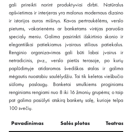
gali prireikti norint produktyviai dirbti. Natūralus
apšvietimas ir interjeras yra malonus modernaus dizaino
ir istorijos auros mišinys. Kavos pertraukėlėms, verslo
pietums, vakarienėms ar banketams virėjas paruošia
specialų meniu. Galima pasirinkti išskirtinio skonio ir
elegantiškai patiekiamus įvairaus stiliaus patiekalus.
Renginio organizavimas gali būti labai įvairus ir
netradicinis, pvz., verslo pietūs terasoje, po kurių
paplūdimyje atidaromas švediškas stalas ir galima
mėgautis nuostabiu saulėlydžiu. Tai tik keletas viešbučio
siūlomų paslaugų. Banketai smulkiems proginiams
renginiams rengiami nuo 8 iki 16 žmonių grupėms; o taip
pat galima pasiūlyti atskirą banketų salę, kurioje telpa
100 svečių.
Pavadinimas
Salės
plotas
Teatras