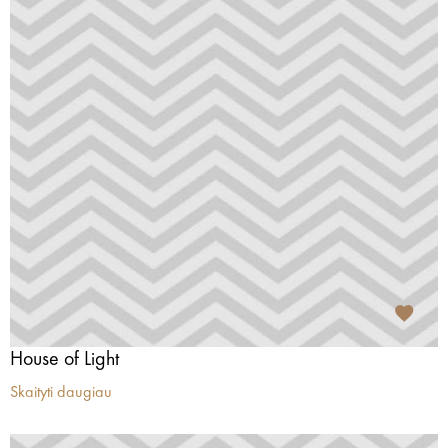
House of Light
Skaityti daugiau