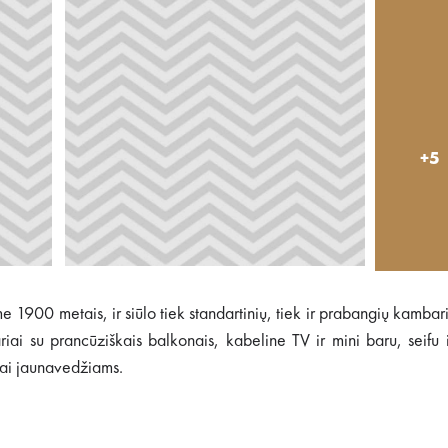
+5
e 1900 metais, ir siūlo tiek standartinių, tiek ir prabangių kambar
i su prancūziškais balkonais, kabeline TV ir mini baru, seifu 
tai jaunavedžiams.