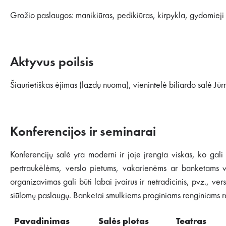
Grožio paslaugos: manikiūras, pedikiūras, kirpykla, gydomiej
Aktyvus poilsis
Šiaurietiškas ėjimas (lazdų nuoma), vienintelė biliardo salė Jūrm
Konferencijos ir seminarai
Konferencijų salė yra moderni ir joje įrengta viskas, ko gali 
pertraukėlėms, verslo pietums, vakarienėms ar banketams virė
organizavimas gali būti labai įvairus ir netradicinis, pvz., ve
siūlomų paslaugų. Banketai smulkiems proginiams renginiams ren
Pavadinimas
Salės
plotas
Teatras