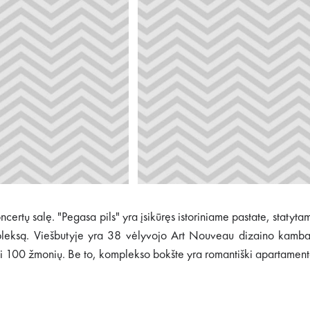
ertų salę. "Pegasa pils" yra įsikūręs istoriniame pastate, statytam
pleksą. Viešbutyje yra 38 vėlyvojo Art Nouveau dizaino kambaria
 iki 100 žmonių. Be to, komplekso bokšte yra romantiški apartamen