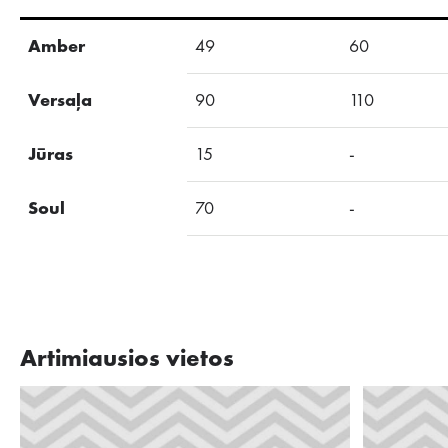
Amber
49
60
Versaļa
90
110
Jūras
15
-
Soul
70
-
Artimiausios vietos