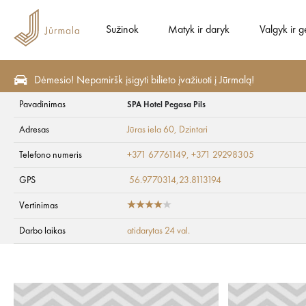
Sužinok
Matyk ir daryk
Valgyk ir g
Dėmesio! Nepamiršk įsigyti bilieto įvažiuoti į Jūrmalą!
Pavadinimas
SPA Hotel Pegasa Pils
Matyk ir daryk
Aktyvus poilsis
Biliardas
Adresas
Jūras iela 60
, Dzintari
SPA Hotel Pegasa P
Telefono numeris
+371 67761149, +371 29298305
GPS
56.9770314,23.8113194
Vertinimas
Darbo laikas
atidarytas 24 val.