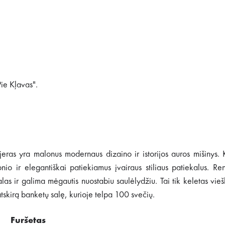
"Pie Kļavas".
erjeras yra malonus modernaus dizaino ir istorijos auros mišinys.
io ir elegantiškai patiekiamus įvairaus stiliaus patiekalus. Re
alas ir galima mėgautis nuostabiu saulėlydžiu. Tai tik keletas vie
skirą banketų salę, kurioje telpa 100 svečių.
Furšetas