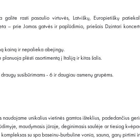
a galite rasti pasaulio virtuvės, Latviškų, Europietiškų patie
ieta – prie Jomas gatvės ir paplūdimio, priešais Dzintari koncer
ą kainą ir nepalieka abejingų.
lanuoja plėsti asortimentą į Italiją ir kitas šalis.
, draugų susibūrimams - 6 ir daugiau asmenų grupėms.
naudojame unikalius vietinės gamtos išteklius, padedančius geri
imyje, maudymasis jūroje, deginimasis saulėje ar tiesiog kvėpavim
 kompleksas su spa baseinu-burbuline vonia, sauna, garų pirtimi ir