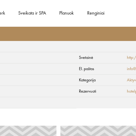
erk
Sveikata ir SPA
Planuok
Renginiai
Svetainė
http:
ils
El. paštas
info@
Kategorija
Aktyv
Rezervuoti
hotel