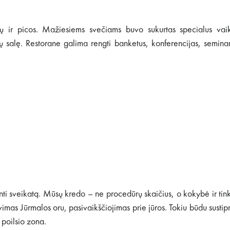
kalų ir picos. Mažiesiems svečiams buvo sukurtas specialus vai
tų salę. Restorane galima rengti banketus, konferencijas, semina
nti sveikatą. Mūsų kredo – ne procedūrų skaičius, o kokybė ir ti
as Jūrmalos oru, pasivaikščiojimas prie jūros. Tokiu būdu sustipr
 poilsio zona.