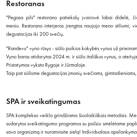
Restoranas
"Pegasa pils" restorano patiekalų įvairovė labai didelė, či
meniu. Restorano interjeras įrengtas naujojo meno stiliumi; v
degustacijas iki 200 svečių.
"Randevu" vyno rūsys - siūlo puikios kokybės vynus už prieinam
Vyno baras atidarytas 2024 m. ir siūlo itališkus vynus, o ateityje p
Pristatymas vyksta Rygoje ir Jūrmaloje.
Taip pat siūlome degustacijas įmonių svečiams, gimtadieniams
SPA ir sveikatingumas
SPA komplekso veikla grindžiama šiuolaikiškais metodais. Mes 
sudarytos sveikatingumo programos su poilsiu smėlėtame paplūd
savo organizmą ir nuraminsite sielą! Individualaus apsilankymo