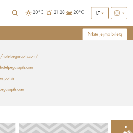
20°C,
21:28
20°C
LT
Pirkite įėjimo bilietą
//hotelpegasapils.com/
hotelpegasapils.com
us poilsis
pegasapils.com