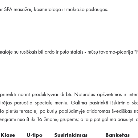
i ir SPA masažai, kosmetologo ir makiažo paslaugos.
aloje su rusiškais biliardo ir pulo stalais - mūsų taverna-picerija 
prireikti norint produktyviai dirbti. Natūralus apšvietimas ir int
jas paruošia specialų meniu. Galima pasirinkti išskirtinio skon
rslo pietūs terasoje, po kurių paplūdimyje atidaromas švediškas st
giami nuo 8 iki 16 žmonių grupėms; o taip pat galima pasiūlyti at
Klase
U-tipo
Susirinkimas
Banketas