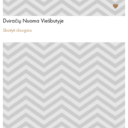
Dviračių Nuoma Viešbutyje
Skaityti daugiau