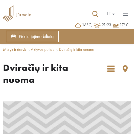
LT
16°C,
21:23
17°C
Pirkite įėjimo bilietą
Matyk ir daryk
Aktyvus poilsis
Dviračių ir kita nuoma
Dviračių ir kita
nuoma