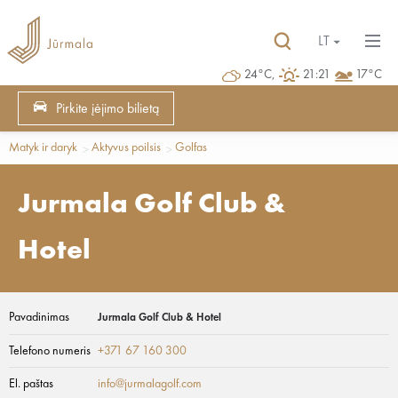
LT
24°C,
21:21
17°C
Pirkite įėjimo bilietą
Matyk ir daryk
Aktyvus poilsis
Golfas
Jurmala Golf Club &
Hotel
Pavadinimas
Jurmala Golf Club & Hotel
Telefono numeris
+371 67 160 300
El. paštas
info@jurmalagolf.com