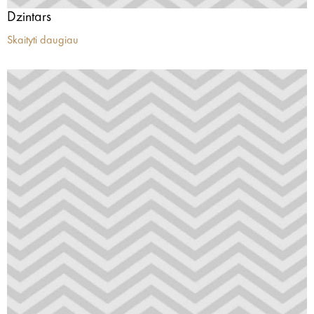
Dzintars
Skaityti daugiau