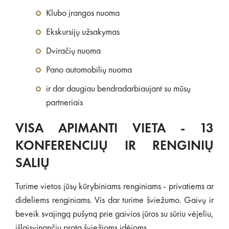
Klubo įrangos nuoma
Ekskursijų užsakymas
Dviračių nuoma
Pano automobilių nuoma
ir dar daugiau bendradarbiaujant su mūsų
partneriais
VISA APIMANTI VIETA - 13
KONFERENCIJŲ IR RENGINIŲ
SALIŲ
Turime vietos jūsų kūrybiniams renginiams - privatiems ar
dideliems renginiams. Vis dar turime šviežumo. Gaivų ir
beveik svajingą pušyną prie gaivios jūros su sūriu vėjeliu,
išlaisvinančiu protą šviežioms idėjoms.