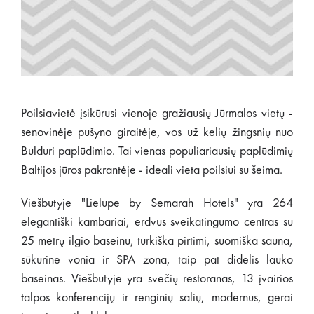
Poilsiavietė įsikūrusi vienoje gražiausių Jūrmalos vietų -
senovinėje pušyno giraitėje, vos už kelių žingsnių nuo
Bulduri paplūdimio. Tai vienas populiariausių paplūdimių
Baltijos jūros pakrantėje - ideali vieta poilsiui su šeima.
Viešbutyje "Lielupe by Semarah Hotels" yra 264
elegantiški kambariai, erdvus sveikatingumo centras su
25 metrų ilgio baseinu, turkiška pirtimi, suomiška sauna,
sūkurine vonia ir SPA zona, taip pat didelis lauko
baseinas. Viešbutyje yra svečių restoranas, 13 įvairios
talpos konferencijų ir renginių salių, modernus, gerai