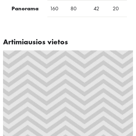
Panorama
160
80
42
20
30
Artimiausios vietos