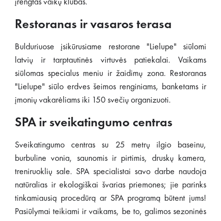
įrengtas vaikų klubas.
Restoranas ir vasaros terasa
Bulduriuose įsikūrusiame restorane "Lielupe" siūlomi
latvių ir tarptautinės virtuvės patiekalai. Vaikams
siūlomas specialus meniu ir žaidimų zona. Restoranas
"Lielupe" siūlo erdves šeimos renginiams, banketams ir
įmonių vakarėliams iki 150 svečių organizuoti.
SPA ir sveikatingumo centras
Sveikatingumo centras su 25 metrų ilgio baseinu,
burbuline vonia, saunomis ir pirtimis, druskų kamera,
treniruoklių sale. SPA specialistai savo darbe naudoja
natūralias ir ekologiškai švarias priemones; jie parinks
tinkamiausią procedūrą ar SPA programą būtent jums!
Pasiūlymai teikiami ir vaikams, be to, galimos sezoninės