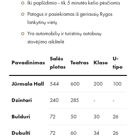
Iki paplūdimio - tik 5 minutės kelio pėsčiomis
Patogus ir pasiekiamas iš geriausių Rygos
lankytinų vietų
Yra automobilių ir turistinių autobusų
stovėjimo aikštelė
Salės
U-
Pavadinimas
Teatras
Klase
Sus
plotas
tipo
Jūrmala Hall
544
600
200
100
10
Dzintari
240
285
-
-
-
Bulduri
72
50
30
26
24
Dubulti
72
60
34
26
24