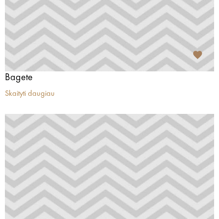
Bagete
Skaityti daugiau