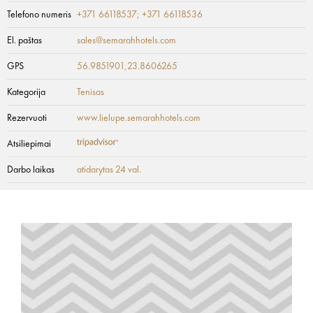
Telefono numeris
+371 66118537; +371 66118536
El. paštas
sales@semarahhotels.com
GPS
56.9851901,23.8606265
Kategorija
Tenisas
Rezervuoti
www.lielupe.semarahhotels.com
Atsiliepimai
Darbo laikas
atidarytas 24 val.