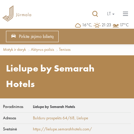
LT
16°C,
21:23
17°C
Pirkite įėjimo bilietą
Matyk ir daryk
Aktyvus poilsis
Tenisas
Lielupe by Semarah
Hotels
Pavadinimas
Lielupe by Semarah Hotels
Adresas
Bulduru prospekts 64/68
, Lielupe
Svetainė
https://lielupe.semarahhotels.com/