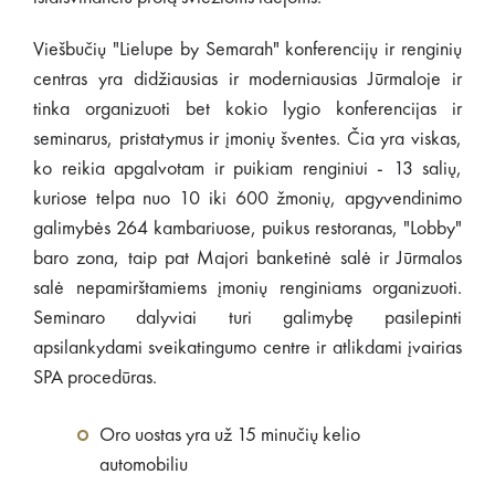
Viešbučių "Lielupe by Semarah" konferencijų ir renginių
centras yra didžiausias ir moderniausias Jūrmaloje ir
tinka organizuoti bet kokio lygio konferencijas ir
seminarus, pristatymus ir įmonių šventes. Čia yra viskas,
ko reikia apgalvotam ir puikiam renginiui - 13 salių,
kuriose telpa nuo 10 iki 600 žmonių, apgyvendinimo
galimybės 264 kambariuose, puikus restoranas, "Lobby"
baro zona, taip pat Majori banketinė salė ir Jūrmalos
salė nepamirštamiems įmonių renginiams organizuoti.
Seminaro dalyviai turi galimybę pasilepinti
apsilankydami sveikatingumo centre ir atlikdami įvairias
SPA procedūras.
Oro uostas yra už 15 minučių kelio
automobiliu