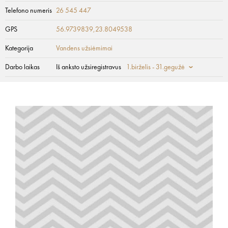
Telefono numeris
26 545 447
GPS
56.9739839,23.8049538
Kategorija
Vandens užsiėmimai
Darbo laikas
Iš anksto užsiregistravus
1.birželis - 31.gegužė