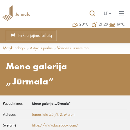
LT
20°C,
21:28
19°C
Pirkite įėjimo bilietą
Matyk ir daryk
Aktyvus poilsis
Vandens užsiėmimai
Meno galerija
„Jūrmala“
Pavadinimas
Meno galerija „Jūrmala“
Adresas
Jomas iela 55 /k-2
, Majori
Svetainė
https://www.facebook.com/