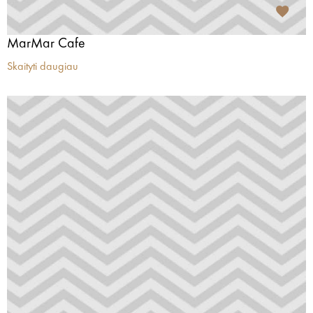
MarMar Cafe
Skaityti daugiau