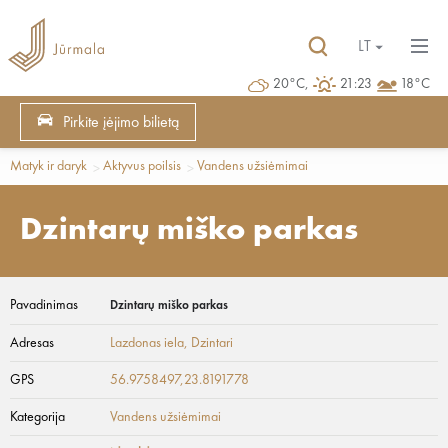
LT
20°C,
21:23
18°C
Pirkite įėjimo bilietą
Matyk ir daryk
Aktyvus poilsis
Vandens užsiėmimai
Dzintarų miško parkas
Pavadinimas
Dzintarų miško parkas
Adresas
Lazdonas iela
, Dzintari
GPS
56.9758497,23.8191778
Kategorija
Vandens užsiėmimai