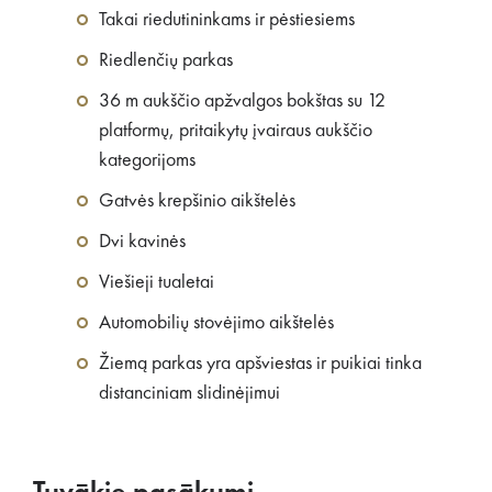
Takai riedutininkams ir pėstiesiems
Riedlenčių parkas
36 m aukščio apžvalgos bokštas su 12
platformų, pritaikytų įvairaus aukščio
kategorijoms
Gatvės krepšinio aikštelės
Dvi kavinės
Viešieji tualetai
Automobilių stovėjimo aikštelės
Žiemą parkas yra apšviestas ir puikiai tinka
distanciniam slidinėjimui