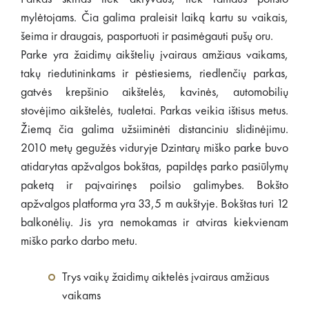
mylėtojams. Čia galima praleisit laiką kartu su vaikais,
šeima ir draugais, pasportuoti ir pasimėgauti pušų oru.
Parke yra žaidimų aikštelių įvairaus amžiaus vaikams,
takų riedutininkams ir pėstiesiems, riedlenčių parkas,
gatvės krepšinio aikštelės, kavinės, automobilių
stovėjimo aikštelės, tualetai. Parkas veikia ištisus metus.
Žiemą čia galima užsiiminėti distanciniu slidinėjimu.
2010 metų gegužės viduryje Dzintarų miško parke buvo
atidarytas apžvalgos bokštas, papildęs parko pasiūlymų
paketą ir paįvairinęs poilsio galimybes. Bokšto
apžvalgos platforma yra 33,5 m aukštyje. Bokštas turi 12
balkonėlių. Jis yra nemokamas ir atviras kiekvienam
miško parko darbo metu.
Trys vaikų žaidimų aiktelės įvairaus amžiaus
vaikams