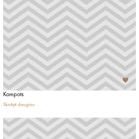
Kompots
Skaityti daugiau