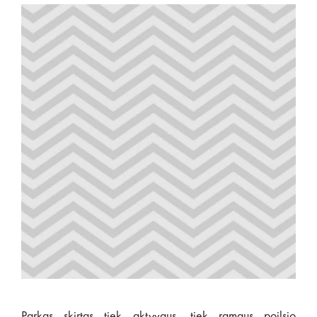
Parkas skirtas tiek aktyvaus, tiek ramaus poilsio