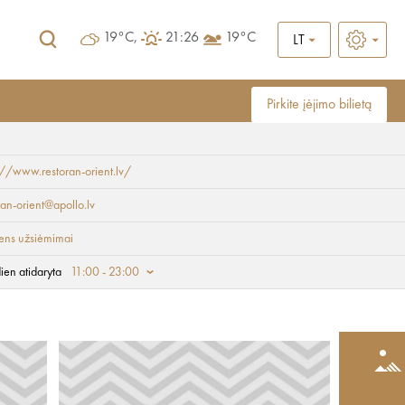
19°C,
21:26
19°C
LT
Pirkite įėjimo bilietą
://www.restoran-orient.lv/
ran-orient@apollo.lv
ens užsiėmimai
ien atidaryta
11:00 - 23:00