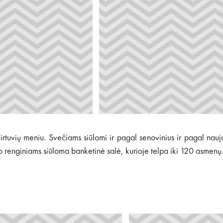
s virtuvių meniu. Svečiams siūlomi ir pagal senovinius ir pagal n
o renginiams siūloma banketinė salė, kurioje telpa iki 120 asmenų