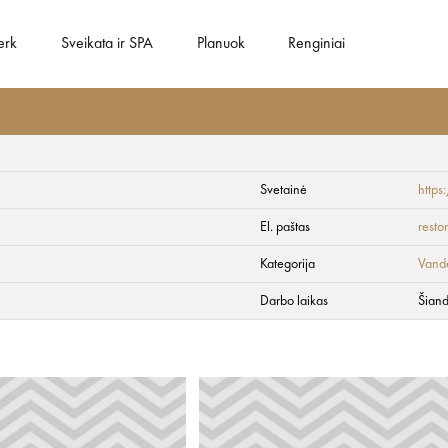
erk
Sveikata ir SPA
Planuok
Renginiai
Svetainė
https
El. paštas
resto
Kategorija
Vand
Darbo laikas
Šiand