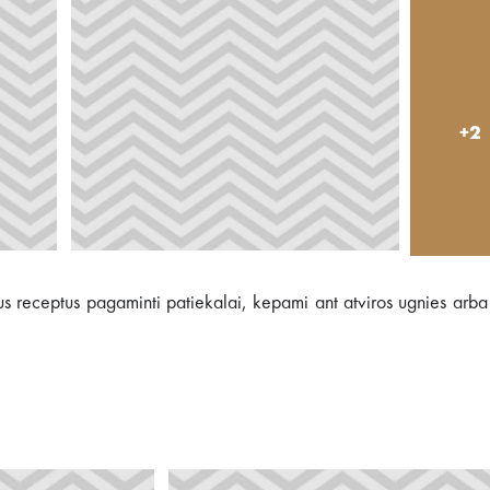
+2
aujus receptus pagaminti patiekalai, kepami ant atviros ugnies ar
.