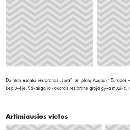
Dzintari esantis restoranas „Jūra“ turi platų Azijos ir Europo
keptuvėje. Savaitgalio vakarais restorane groja gyva muzika, 
Artimiausios vietos