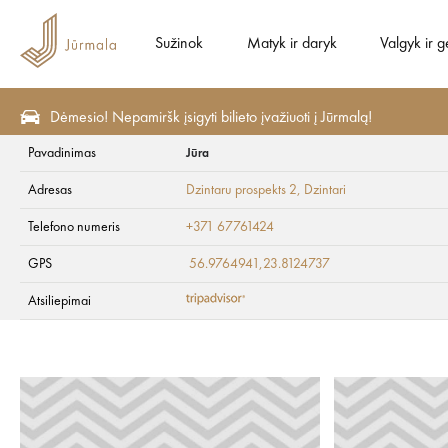
Sužinok
Matyk ir daryk
Valgyk ir g
Dėmesio! Nepamiršk įsigyti bilieto įvažiuoti į Jūrmalą!
Pavadinimas
Jūra
Matyk ir daryk
Aktyvus poilsis
Vandens užsiėmimai
Adresas
Dzintaru prospekts 2
, Dzintari
Jūra
Telefono numeris
+371 67761424
GPS
56.9764941,23.8124737
Atsiliepimai