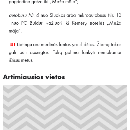
pagrindine gatve iki „Meža māja“;
autobusu Nr. 6
nuo Sluokos arba mikroautobusu Nr. 10
nuo PC Bulduri važiuoti iki Kemerų stotelės „Meža
māja“.
!!!
Lietingu oru medinės lentos yra slidžios. Žiemą takas
gali būti apsnigtas. Taką galima lankyti nemokamai
ištisus metus.
Artimiausios vietos