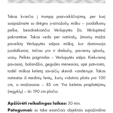
Takas kviečia į trumpą pasivaikščiojimą, per kurį
susipažinsite su drėgnu įvairiažolių mišku – juodalksnių
pelke, besidriekiančia Vėršupytės (la. Vēršupītes)
pakrantėse. Takas veda per natūralų, žmonių mažai
paveiktą Vėršupytės salpos mišką, kur dominuoja
juodalksniai, tačiau yra ir drebulių, pavienių ąžuolų,
uosių. Pelkės pagrindas – Vėršupytės salpa. Kiekvieną
pavasarį, balandžio, gegužės mėnesiais, upė patvinsta,
todėl miškas keletą savaičių skendi vandenyje. Takas
nutiestas iš medinių lentų, kurių vidutinis plotis yra 100
cm, o mažiausias – 85 cm. Yra keletas praplatėjimų
(regyklų) – iki 190 cm pločio.
Apžiūrėti reikalingas laikas:
30 min.
Patogumai:
su take esančiais objektais supažindina