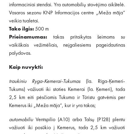
informaciniai stendai. Yra automobilių stovėjimo aikštelė.
Vasaros sezonu KNP Informacijos centre „Meža māja“
veikia tualetai.
Tako ilgis:
500 m
Prieinamumas:
takas pritaikytas šeimoms su
vaikiškais vežimėliais, neįgaliesiems pageidautinas
palydovas.
Kaip nuvykti:
traukiniu Ryga-Kemerai-Tukumas
(la. Rīga-Ķemeri-
Tukums) važiuoti iki stoties Kemerai (la. Ķemeri), tada
2,5 km eiti pėsčiomis Tukuma ir Tūristu gatvėmis per
Kemerus iki „Meža māja“, kur ir yra takas;
automobiliu
Ventspilio (A10) arba Talsų (P128) plentu
važiuoti iki posūkio į Kemerus, tada 2,5 km važiuoti