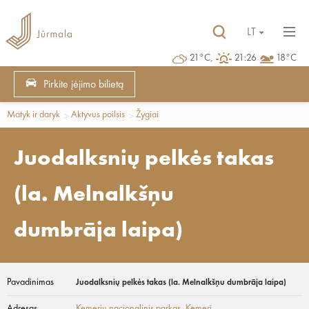
LT
21°C,
21:26
18°C
Pirkite įėjimo bilietą
Matyk ir daryk
Aktyvus poilsis
Žygiai
Juodalksnių pelkės takas
(la. Melnalkšņu
dumbrāja laipa)
Pavadinimas
Juodalksnių pelkės takas (la. Melnalkšņu dumbrāja laipa)
Adresas
Kemerių nacionalinis parkas
, Ķemeri