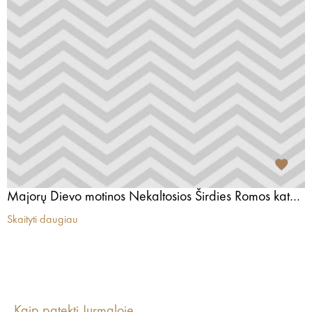
Majorų Dievo motinos Nekaltosios Širdies Romos katalikų bažnyčia
Skaityti daugiau
Kaip patekti Jurmaloje