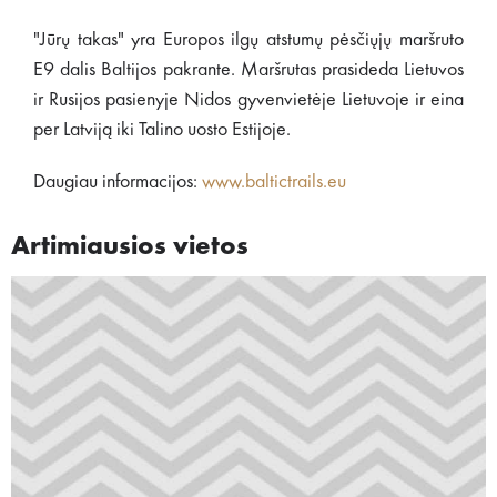
"Jūrų takas" yra Europos ilgų atstumų pėsčiųjų maršruto
E9 dalis Baltijos pakrante. Maršrutas prasideda Lietuvos
ir Rusijos pasienyje Nidos gyvenvietėje Lietuvoje ir eina
per Latviją iki Talino uosto Estijoje.
Daugiau informacijos:
www.baltictrails.eu
Artimiausios vietos