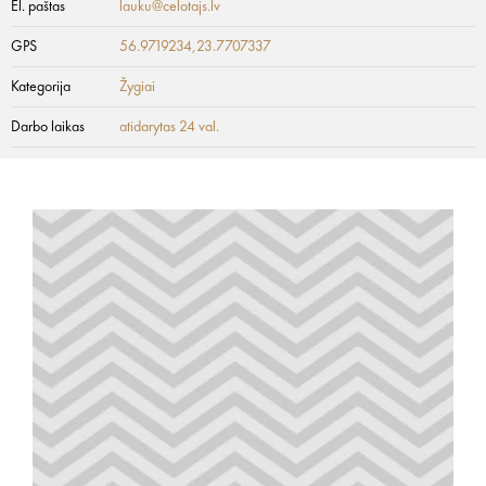
El. paštas
lauku@celotajs.lv
GPS
56.9719234,23.7707337
Kategorija
Žygiai
Darbo laikas
atidarytas 24 val.