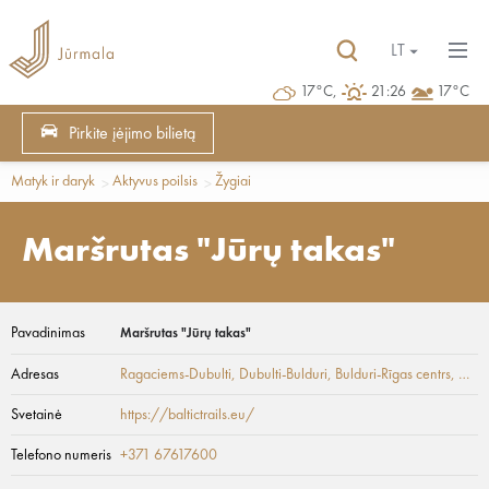
LT
17°C,
21:26
17°C
Pirkite įėjimo bilietą
Matyk ir daryk
Aktyvus poilsis
Žygiai
Maršrutas "Jūrų takas"
Pavadinimas
Maršrutas "Jūrų takas"
Adresas
Ragaciems-Dubulti, Dubulti-Bulduri, Bulduri-Rīgas centrs
, Dubulti
Svetainė
https://baltictrails.eu/
Telefono numeris
+371 67617600