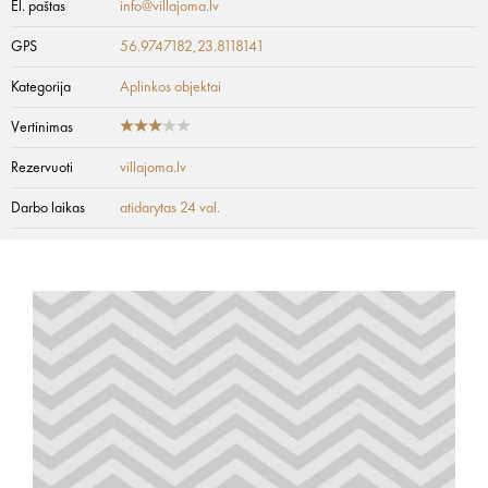
El. paštas
info@villajoma.lv
GPS
56.9747182,23.8118141
Kategorija
Aplinkos objektai
Vertinimas
Rezervuoti
villajoma.lv
Darbo laikas
atidarytas 24 val.