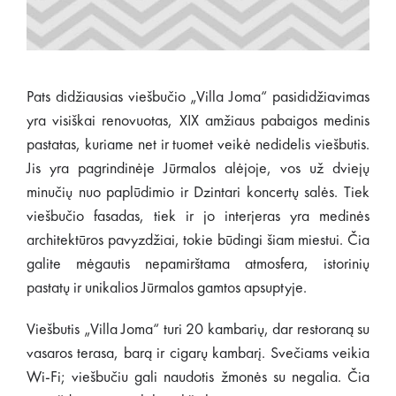
Pats didžiausias viešbučio „Villa Joma“ pasididžiavimas
yra visiškai renovuotas, XIX amžiaus pabaigos medinis
pastatas, kuriame net ir tuomet veikė nedidelis viešbutis.
Jis yra pagrindinėje Jūrmalos alėjoje, vos už dviejų
minučių nuo paplūdimio ir Dzintari koncertų salės. Tiek
viešbučio fasadas, tiek ir jo interjeras yra medinės
architektūros pavyzdžiai, tokie būdingi šiam miestui. Čia
galite mėgautis nepamirštama atmosfera, istorinių
pastatų ir unikalios Jūrmalos gamtos apsuptyje.
Viešbutis „Villa Joma“ turi 20 kambarių, dar restoraną su
vasaros terasa, barą ir cigarų kambarį. Svečiams veikia
Wi-Fi; viešbučiu gali naudotis žmonės su negalia. Čia