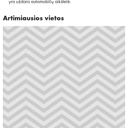
yra uždara automobilių aikštelė.
Artimiausios vietos