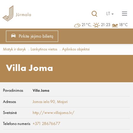
LT
21°C,
21:23
18°C
Pirkite įėjimo bilietą
Matyk ir daryk
Lankytinos vietos
Aplinkos objektai
Villa Joma
Pavadinimas
Villa Joma
Adresas
Jomas iela 90
, Majori
Svetainė
http://www.villajoma.lv/
Telefono numeris
+371 28676677