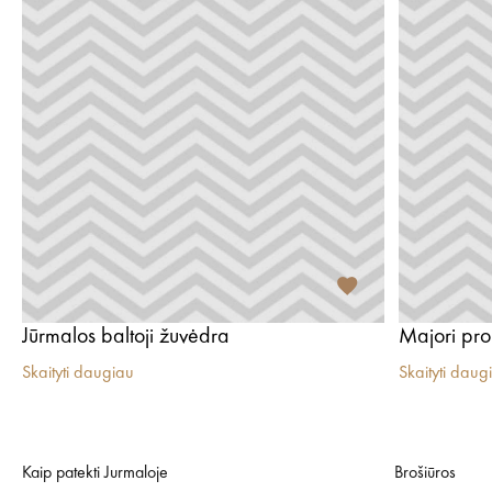
Jūrmalos baltoji žuvėdra
Majori pr
Skaityti daugiau
Skaityti daug
Kaip patekti Jurmaloje
Brošiūros