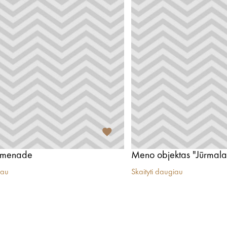
omenade
Meno objektas "Jūrmala
iau
Skaityti daugiau