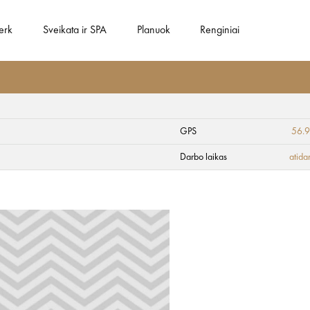
erk
Sveikata ir SPA
Planuok
Renginiai
GPS
56.
 - paštas
Darbo laikas
atida