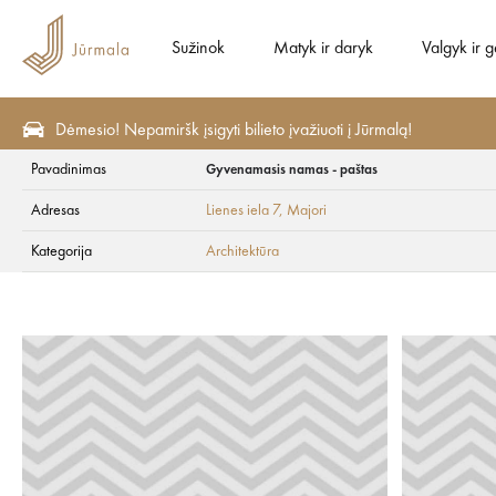
Sužinok
Matyk ir daryk
Valgyk ir g
Dėmesio! Nepamiršk įsigyti bilieto įvažiuoti į Jūrmalą!
Pavadinimas
Gyvenamasis namas - paštas
Matyk ir daryk
Lankytinos vietos
Architektūra
Adresas
Lienes iela 7
, Majori
Gyvenamasis namas
Kategorija
Architektūra