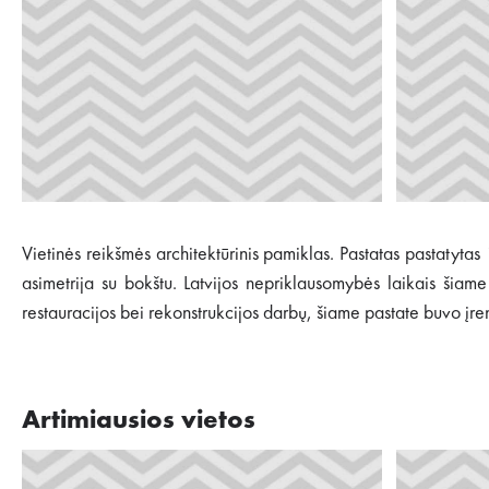
Vietinės reikšmės architektūrinis pamiklas. Pastatas pastatytas
asimetrija su bokštu. Latvijos nepriklausomybės laikais šiame
restauracijos bei rekonstrukcijos darbų, šiame pastate buvo įre
Artimiausios vietos