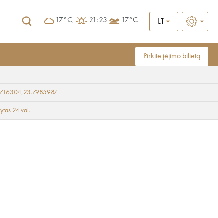
17°C,
21:23
17°C
LT
Pirkite įėjimo bilietą
9716304,23.7985987
rytas 24 val.