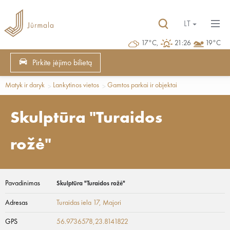
LT
17°C,
21:26
19°C
Pirkite įėjimo bilietą
Matyk ir daryk
Lankytinos vietos
Gamtos parkai ir objektai
Skulptūra "Turaidos
rožė"
Pavadinimas
Skulptūra "Turaidos rožė"
Adresas
Turaidas iela 17
, Majori
GPS
56.9736578,23.8141822