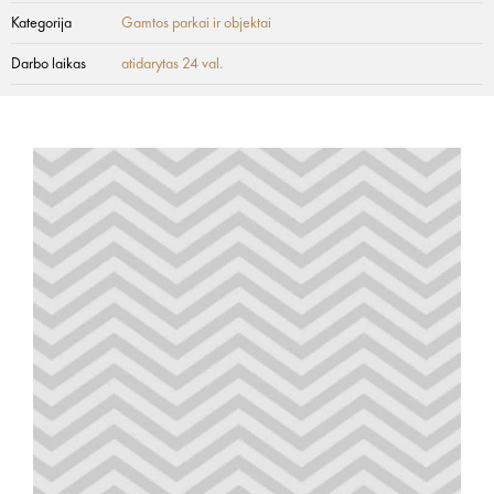
Kategorija
Gamtos parkai ir objektai
Darbo laikas
atidarytas 24 val.