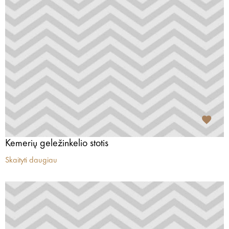
Kemerių geležinkelio stotis
Skaityti daugiau