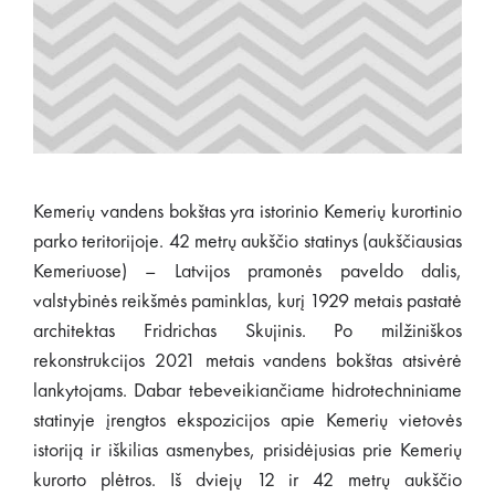
Kemerių vandens bokštas yra istorinio Kemerių kurortinio
parko teritorijoje. 42 metrų aukščio statinys (aukščiausias
Kemeriuose) – Latvijos pramonės paveldo dalis,
valstybinės reikšmės paminklas, kurį 1929 metais pastatė
architektas Fridrichas Skujinis. Po milžiniškos
rekonstrukcijos 2021 metais vandens bokštas atsivėrė
lankytojams. Dabar tebeveikiančiame hidrotechniniame
statinyje įrengtos ekspozicijos apie Kemerių vietovės
istoriją ir iškilias asmenybes, prisidėjusias prie Kemerių
kurorto plėtros. Iš dviejų 12 ir 42 metrų aukščio