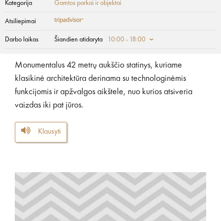
Kategorija
Gamtos parkai ir objektai
Atsiliepimai
Darbo laikas
Šiandien atidaryta
10:00 - 18:00
Monumentalus 42 metrų aukščio statinys, kuriame
klasikinė architektūra derinama su technologinėmis
funkcijomis ir apžvalgos aikštele, nuo kurios atsiveria
vaizdas iki pat jūros.
Klausyti