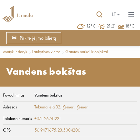
LT
12°C,
21:21
18°C
Pirkite įėjimo bilietą
Matyk ir daryk
Lankytinos vietos
Gamtos parkai ir objektai
Vandens bokštas
Pavadinimas
Vandens bokštas
Adresas
Tukuma iela 32, Ķemeri
, Ķemeri
Telefono numeris
+371 26241221
GPS
56.9471675,23.5004206