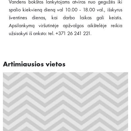
Vandens bokštas lankytojams atviras nuo gegužės iki
spalio kiekvieną dieną val 10.00 - 18.00 val., išskyrus
šventines dienas, kai darbo laikas gali keistis.
Apsilankymą viršutinėje apžvalgos aikštelėje reikia
užsisakyti iš anksto: tel. +371 26 241 221.
Artimiausios vietos