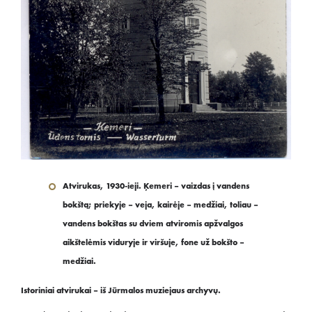
Atvirukas, 1930-ieji. Ķemeri – vaizdas į vandens
bokštą; priekyje – veja, kairėje – medžiai, toliau –
vandens bokštas su dviem atviromis apžvalgos
aikštelėmis viduryje ir viršuje, fone už bokšto –
medžiai.
Istoriniai atvirukai – iš Jūrmalos muziejaus archyvų.