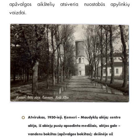
apžvalgos aikštelių atsiveria nuostabūs apylinkių
vaizdai.
Atvirukas, 1930-ieji. Ķemeri – Maudyklų alėja; centre
alėja, iš abiejų pusių apsodinta medžiais, alėjos gale –
vandens bokštas (apžvalgos bokštas); dešinėje už