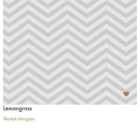
Lemongrass
Skaityti daugiau