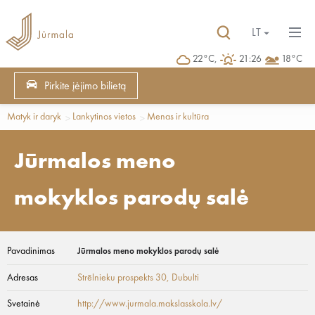
LT
22°C,
21:26
18°C
Pirkite įėjimo bilietą
Matyk ir daryk
Lankytinos vietos
Menas ir kultūra
Jūrmalos meno
mokyklos parodų salė
Pavadinimas
Jūrmalos meno mokyklos parodų salė
Adresas
Strēlnieku prospekts 30
, Dubulti
Svetainė
http://www.jurmala.makslasskola.lv/