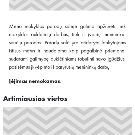
Meno mokyklos parodų salėje galima apžiūrėti tiek
mokyklos auklėtinių darbus, tiek ir įvairių menininkų-
svečių parodas. Parodų salė yra atidaryta lankytojams
ištisus metus ir naudojama kaip pagalbinė priemonė,
sudaranti galimybę auklėtiniams tobulinti savo įgūdžius,
pasisėmus įkvėpimo iš patyrusių menininkų darbų.
Įėjimas nemokamas
.
Artimiausios vietos