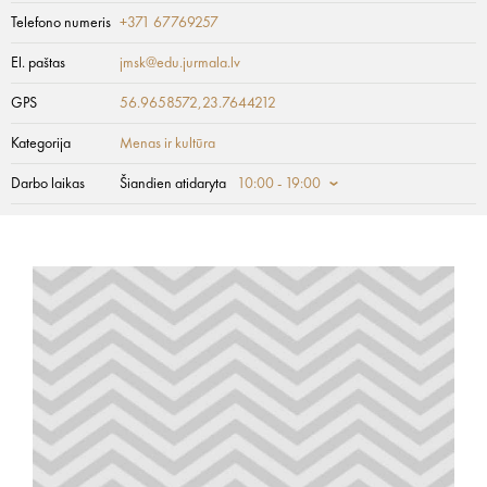
Telefono numeris
+371 67769257
El. paštas
jmsk@edu.jurmala.lv
GPS
56.9658572,23.7644212
Kategorija
Menas ir kultūra
Darbo laikas
Šiandien atidaryta
10:00 - 19:00