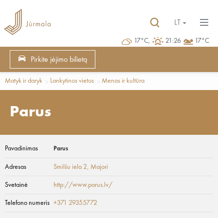
LT
17°C,
21:26
17°C
Pirkite įėjimo bilietą
Matyk ir daryk
Lankytinos vietos
Menas ir kultūra
Parus
Pavadinimas
Parus
Adresas
Smilšu iela 2
, Majori
Svetainė
http://www.parus.lv/
Telefono numeris
+371 29355772