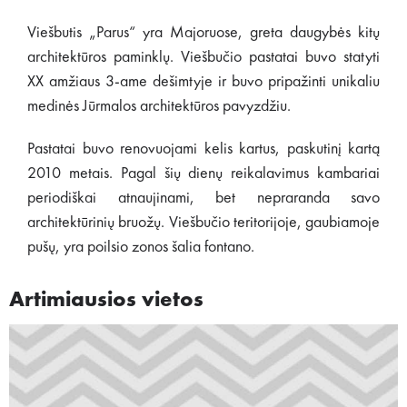
Viešbutis „Parus“ yra Majoruose, greta daugybės kitų
architektūros paminklų. Viešbučio pastatai buvo statyti
XX amžiaus 3-ame dešimtyje ir buvo pripažinti unikaliu
medinės Jūrmalos architektūros pavyzdžiu.
Pastatai buvo renovuojami kelis kartus, paskutinį kartą
2010 metais. Pagal šių dienų reikalavimus kambariai
periodiškai atnaujinami, bet nepraranda savo
architektūrinių bruožų. Viešbučio teritorijoje, gaubiamoje
pušų, yra poilsio zonos šalia fontano.
Artimiausios vietos