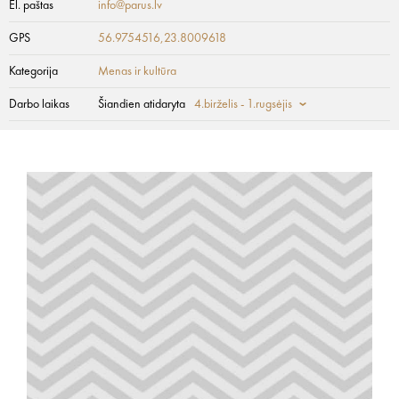
El. paštas
info@parus.lv
GPS
56.9754516,23.8009618
Kategorija
Menas ir kultūra
Darbo laikas
Šiandien atidaryta
4.birželis - 1.rugsėjis