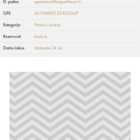
El. paštas
apartments@siapantheon.lv
GPS
56.9748957,23.8125647
Kategorija
Parkai ir skverai
Rezervuoti
bouk.io
Darbo laikas
atidarytas 24 val.