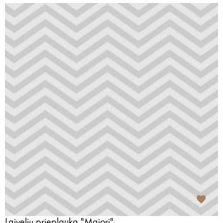
Laivelių prieplauka "Majori"