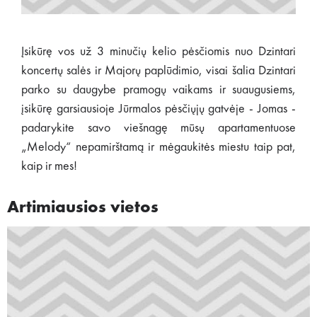
Įsikūrę vos už 3 minučių kelio pėsčiomis nuo Dzintari
koncertų salės ir Majorų paplūdimio, visai šalia Dzintari
parko su daugybe pramogų vaikams ir suaugusiems,
įsikūrę garsiausioje Jūrmalos pėsčiųjų gatvėje - Jomas -
padarykite savo viešnagę mūsų apartamentuose
„Melody“ nepamirštamą ir mėgaukitės miestu taip pat,
kaip ir mes!
Artimiausios vietos