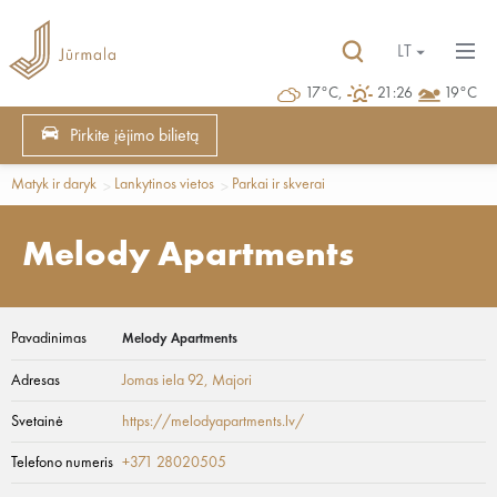
LT
17°C,
21:26
19°C
Pirkite įėjimo bilietą
Matyk ir daryk
Lankytinos vietos
Parkai ir skverai
Melody Apartments
Pavadinimas
Melody Apartments
Adresas
Jomas iela 92
, Majori
Svetainė
https://melodyapartments.lv/
Telefono numeris
+371 28020505