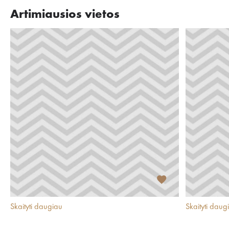
Artimiausios vietos
Skaityti daugiau
Skaityti daug