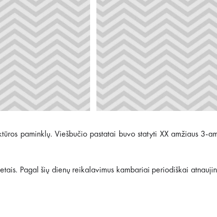
tūros paminklų. Viešbučio pastatai buvo statyti XX amžiaus 3-am
etais. Pagal šių dienų reikalavimus kambariai periodiškai atnaujin