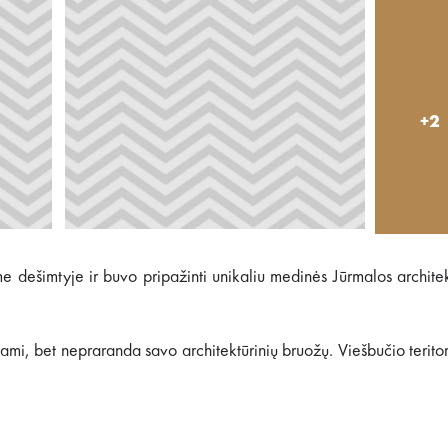
+2
e dešimtyje ir buvo pripažinti unikaliu medinės Jūrmalos archite
ami, bet nepraranda savo architektūrinių bruožų. Viešbučio teritor