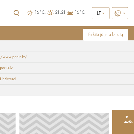
16°C,
21:21
16°C
LT
Pirkite įėjimo bilietą
://www.parus.lv/
parus.lv
 ir skverai