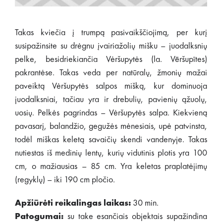
Takas kviečia į trumpą pasivaikščiojimą, per kurį
susipažinsite su drėgnu įvairiažolių mišku – juodalksnių
pelke, besidriekiančia Vėršupytės (la. Vēršupītes)
pakrantėse. Takas veda per natūralų, žmonių mažai
paveiktą Vėršupytės salpos mišką, kur dominuoja
juodalksniai, tačiau yra ir drebulių, pavienių ąžuolų,
uosių. Pelkės pagrindas – Vėršupytės salpa. Kiekvieną
pavasarį, balandžio, gegužės mėnesiais, upė patvinsta,
todėl miškas keletą savaičių skendi vandenyje. Takas
nutiestas iš medinių lentų, kurių vidutinis plotis yra 100
cm, o mažiausias – 85 cm. Yra keletas praplatėjimų
(regyklų) – iki 190 cm pločio.
Apžiūrėti reikalingas laikas:
30 min.
Patogumai:
su take esančiais objektais supažindina