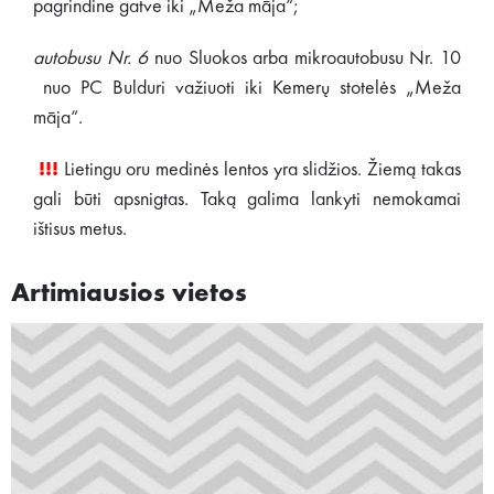
pagrindine gatve iki „Meža māja“;
autobusu Nr. 6
nuo Sluokos arba mikroautobusu Nr. 10
nuo PC Bulduri važiuoti iki Kemerų stotelės „Meža
māja“.
!!!
Lietingu oru medinės lentos yra slidžios. Žiemą takas
gali būti apsnigtas. Taką galima lankyti nemokamai
ištisus metus.
Artimiausios vietos