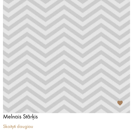
Melnais Stārķis
Skaityti daugiau