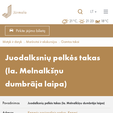
LT
21°C,
21:23
18°C
Pirkite įėjimo bilietą
Matyk ir daryk
Maršrutai ir ekskursijos
Gamtos takai
Juodalksnių pelkės takas
(la. Melnalkšņu
dumbrāja laipa)
Pavadinimas
Juodalksnių pelkės takas (la. Melnalkšņu dumbrāja laipa)
Adresas
Kemerių nacionalinis parkas
, Ķemeri