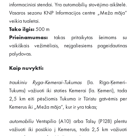
informaciniai stendai. Yra automobilių stovėjimo aikštelė.
Vasaros sezonu KNP Informacijos centre „Meža māja“
veikia tualetai.
Tako ilgis:
500 m
Prieinamumas:
takas pritaikytas šeimoms su
vaikiškais vežimėliais, neįgaliesiems pageidautinas
palydovas.
Kaip nuvykti:
traukiniu Ryga-Kemerai-Tukumas
(la. Rīga-Ķemeri-
Tukums) važiuoti iki stoties Kemerai (la. Ķemeri), tada
2,5 km eiti pėsčiomis Tukuma ir Tūristu gatvėmis per
Kemerus iki „Meža māja“, kur ir yra takas;
automobiliu
Ventspilio (A10) arba Talsų (P128) plentu
važiuoti iki posūkio į Kemerus, tada 2,5 km važiuoti