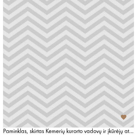
Paminklas, skirtas Kemerių kurorto vadovų ir įkūrėjų atminimui