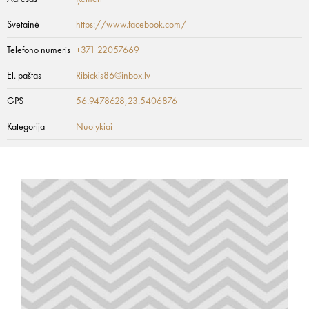
Svetainė
https://www.facebook.com/
Telefono numeris
+371 22057669
El. paštas
Ribickis86@inbox.lv
GPS
56.9478628,23.5406876
Kategorija
Nuotykiai