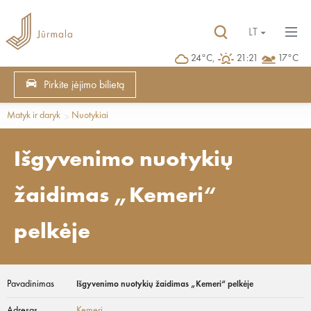
LT
24°C,
21:21
17°C
Pirkite įėjimo bilietą
Matyk ir daryk
Nuotykiai
Išgyvenimo nuotykių
žaidimas „Kemeri“
pelkėje
Pavadinimas
Išgyvenimo nuotykių žaidimas „Kemeri“ pelkėje
Adresas
Ķemeri