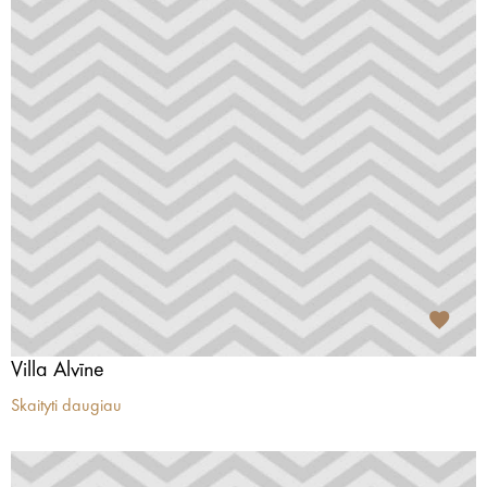
Villa Alvīne
Skaityti daugiau