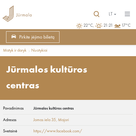
LT
22°C,
21:21
17°C
Pirkite įėjimo bilietą
Matyk ir daryk
Nuotykiai
Jūrmalos kultūros
centras
Pavadinimas
Jūrmalos kultūros centras
Adresas
Jomas iela 35
, Majori
Svetainė
https://www.facebook.com/