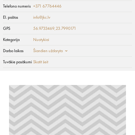
Telefono numeris
+371 67764446
El. paštas
info@jkc.lv
GPS
56.9733469,23.7990171
Kategorija
Nuotykiai
Darbo laikas
Šiandien uždaryta
Tuvākie pasākumi
Skatīt šeit