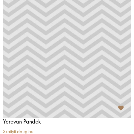
Yerevan Pandok
Skaityti daugiau