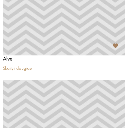
Alve
Skaityti daugiau