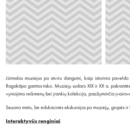
Jūrmalos muziejus po atviru dangumi, kaip istorinio paveldo s
Ragakāpo gamtos tako. Muziejų sudaro XIX ir XX a. pakrantės žve
vyniojimo reikmenų bei įrankių kolekcija, pasižyminčia įvairove
Sezono metu, be edukacinės ekskursijos po muziejų, grupės ir in
Interaktyvūs renginiai