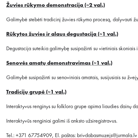
Žuvies rūkymo demonstracija (~2 val.)
Galimybė stebėti tradicinį žuvies rūkymo procesą, dalyvauti žuv
Rūkytos žuvies ir alaus degustacija (~1 val.)
Degustacija suteikia galimybę susipažinti su vietiniais skoniais 
Senovės amatų demonstravimas (~1 val.)
Galimybė susipažinti su senoviniais amatais, susijusiais su žve
Tradicijų grupė (~1 val.)
Interaktyvus renginys su folkloro grupe apima liaudies dainų dai
Interaktyvūs renginiai galimi iš anksto užsiregistravus.
Tel.: +371 67754909, El. paštas: brivdabasmuzejs@jurmala.lv