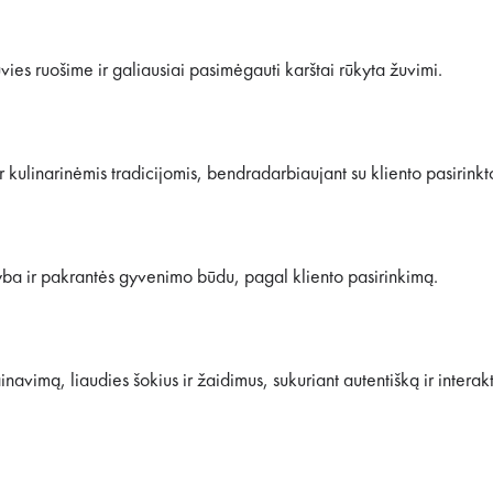
ies ruošime ir galiausiai pasimėgauti karštai rūkyta žuvimi.
ir kulinarinėmis tradicijomis, bendradarbiaujant su kliento pasirink
jyba ir pakrantės gyvenimo būdu, pagal kliento pasirinkimą.
navimą, liaudies šokius ir žaidimus, sukuriant autentišką ir interakt