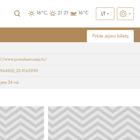
16°C,
21:21
16°C
LT
Pirkite įėjimo bilietą
://www.jurmalasmuzejs.lv/
dangumi
9964962,23.9163999
rytas 24 val.