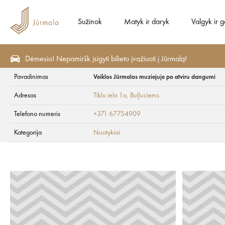
Sužinok
Matyk ir daryk
Valgyk ir g
Dėmesio! Nepamiršk įsigyti bilieto įvažiuoti į Jūrmalą!
Pavadinimas
Veiklos Jūrmalos muziejuje po atviru dangumi
Matyk ir daryk
Nuotykiai
Adresas
Tīklu iela 1a
, Buļļuciems
Veiklos Jūrmalos m
Telefono numeris
+371 67754909
Kategorija
Nuotykiai