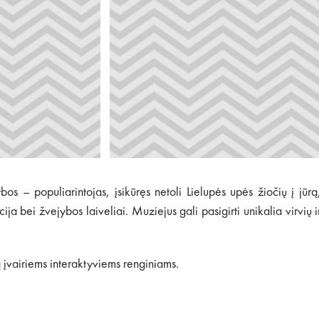
s – populiarintojas, įsikūręs netoli Lielupės upės žiočių į jūrą
 bei žvejybos laiveliai. Muziejus gali pasigirti unikalia virvių i
ą įvairiems interaktyviems renginiams.