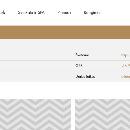
erk
Sveikata ir SPA
Planuok
Renginiai
Svetainė
https
uziejuje po atviru 
GPS
56.
Darbo laikas
atida