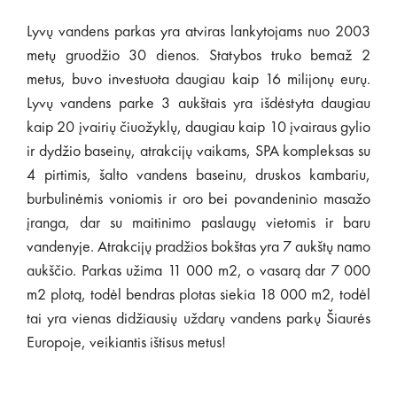
Lyvų vandens parkas yra atviras lankytojams nuo 2003
metų gruodžio 30 dienos. Statybos truko bemaž 2
metus, buvo investuota daugiau kaip 16 milijonų eurų.
Lyvų vandens parke 3 aukštais yra išdėstyta daugiau
kaip 20 įvairių čiuožyklų, daugiau kaip 10 įvairaus gylio
ir dydžio baseinų, atrakcijų vaikams, SPA kompleksas su
4 pirtimis, šalto vandens baseinu, druskos kambariu,
burbulinėmis voniomis ir oro bei povandeninio masažo
įranga, dar su maitinimo paslaugų vietomis ir baru
vandenyje. Atrakcijų pradžios bokštas yra 7 aukštų namo
aukščio. Parkas užima 11 000 m2, o vasarą dar 7 000
m2 plotą, todėl bendras plotas siekia 18 000 m2, todėl
tai yra vienas didžiausių uždarų vandens parkų Šiaurės
Europoje, veikiantis ištisus metus!