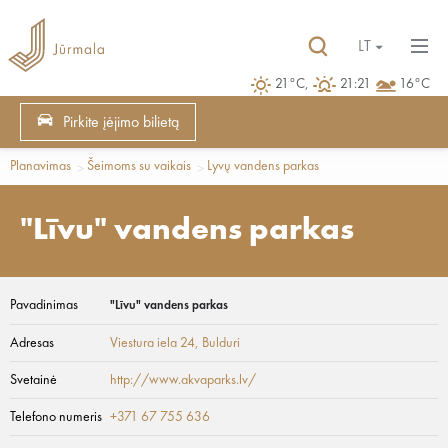
LT
21°C,
21:21
16°C
Pirkite įėjimo bilietą
Planavimas
Šeimoms su vaikais
Lyvų vandens parkas
"Līvu" vandens parkas
Pavadinimas
"Līvu" vandens parkas
Adresas
Viestura iela 24
, Bulduri
Svetainė
http://www.akvaparks.lv/
Telefono numeris
+371 67 755 636