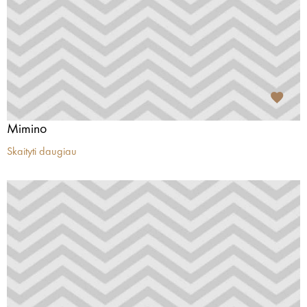
Mimino
Skaityti daugiau