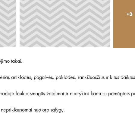
+3
ojimo takai.
s antklodes, pagalves, paklodes, rankšluosčius ir kitus daiktus
radoje laukia smagūs žaidimai ir nuotykiai kartu su pamėgtais 
 nepriklausomai nuo oro sąlygų.