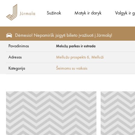
Sužinok
Matyk ir daryk
Valgyk ir 
Dėmesio! Nepamiršk įsigyti bilieto įvažiuoti į Jūrmalą!
Pavadinimas
Melužų parkas ir estrada
Planavimas
Šeimoms su vaikais
Melužų parkas ir estrada
Adresas
Mellužu prospekts 6
, Melluži
Melužų parkas ir e
Kategorija
Šeimoms su vaikais