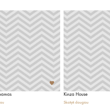
 namas
Kinza House
iau
Skaityti daugiau