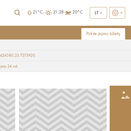
21°C,
21:28
20°C
LT
Pirkite įėjimo bilietą
9624580,23.7273920
rytas 24 val.