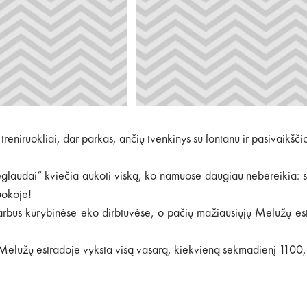
reniruokliai, dar parkas, ančių tvenkinys su fontanu ir pasivaikšči
audai“ kviečia aukoti viską, ko namuose daugiau nebereikia: sena
uokoje!
arbus kūrybinėse eko dirbtuvėse, o pačių mažiausiųjų Melužų est
elužų estradoje vyksta visą vasarą, kiekvieną sekmadienį 1100,