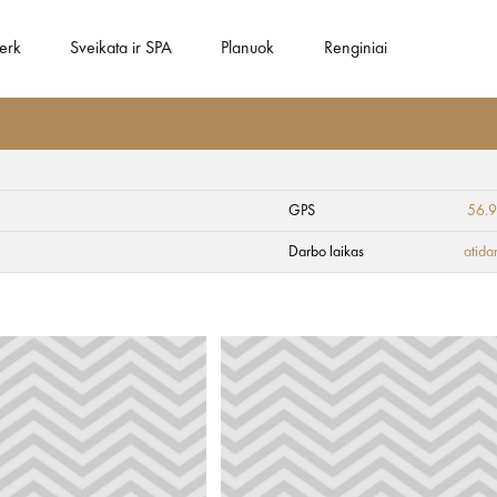
gerk
Sveikata ir SPA
Planuok
Renginiai
GPS
56.
strada
Darbo laikas
atida