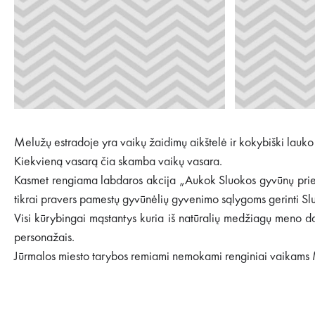
Melužų estradoje yra vaikų žaidimų aikštelė ir kokybiški lauko t
Kiekvieną vasarą čia skamba vaikų vasara.
Kasmet rengiama labdaros akcija „Aukok Sluokos gyvūnų priegl
tikrai pravers pamestų gyvūnėlių gyvenimo sąlygoms gerinti Sl
Visi kūrybingai mąstantys kuria iš natūralių medžiagų meno d
personažais.
Jūrmalos miesto tarybos remiami nemokami renginiai vaikams M