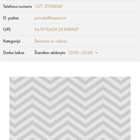
Telefono numeris
+371 27088061
El. paštas
jurmala@tarzans.lv
GPS
56.9770659,23.8181907
Kategorija
Šeimoms su vaikais
Darbo laikas
Šiandien atidaryta
10:00 - 20:00