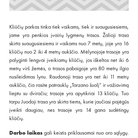
Kliūčių parkas tinka tiek vaikams, tiek ir suaugusiesiems,
jame yra penkios įvairių lygmenų trasos. Žalioji trasa
skirta suaugusiesiems ir vaikams nuo 7 metų, joje yra 16
kliūčių nuo 2 iki 4 metrų aukščio. Mėlynojoje trasoje yra
palyginti lengvai įveikiamų kliūčių, jos iškeltos net iki 6
metrų virš žemės, o trasos pabaigoje yra 80 metrų ilgio
nusileidimas lynu. Raudonoji trasa yra net iki 11 metrų
aukščio, čia rasite patrauklų „Tarzano šuolį” ir važiavimą
lieptu su dviračiu; trasoje yra apytikriai 13 kliūčių. Tuo
tarpu Juodoji trasa yra skirta tiems, kurie jaučiasi pajėgūs
įveikti daugiau, nes trasoje yra 14 gana sudėtingų
kliūčių.
Darbo laikas
gali keistis priklausomai nuo oro sąlygų.