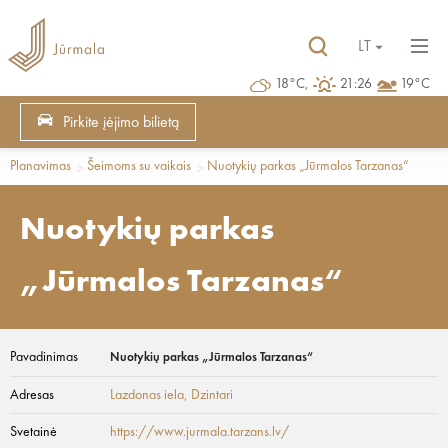
LT
18°C,
21:26
19°C
Pirkite įėjimo bilietą
Planavimas
Šeimoms su vaikais
Nuotykių parkas „Jūrmalos Tarzanas“
Nuotykių parkas
„Jūrmalos Tarzanas“
Pavadinimas
Nuotykių parkas „Jūrmalos Tarzanas“
Adresas
Lazdonas iela
, Dzintari
Svetainė
https://www.jurmala.tarzans.lv/