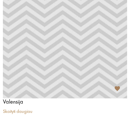
Valensija
Skaityti daugiau