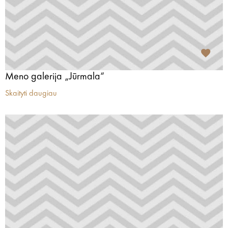
Meno galerija „Jūrmala“
Skaityti daugiau