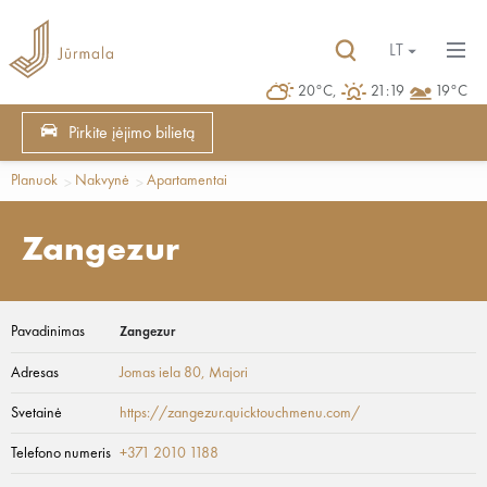
LT
20°C,
21:19
19°C
Pirkite įėjimo bilietą
Planuok
Nakvynė
Apartamentai
Zangezur
Pavadinimas
Zangezur
Adresas
Jomas iela 80
, Majori
Svetainė
https://zangezur.quicktouchmenu.com/
Telefono numeris
+371 2010 1188