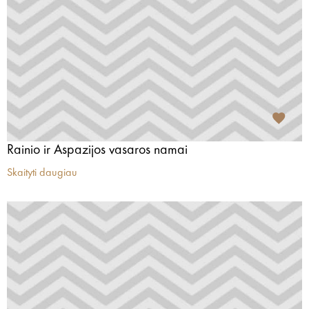
Rainio ir Aspazijos vasaros namai
Skaityti daugiau