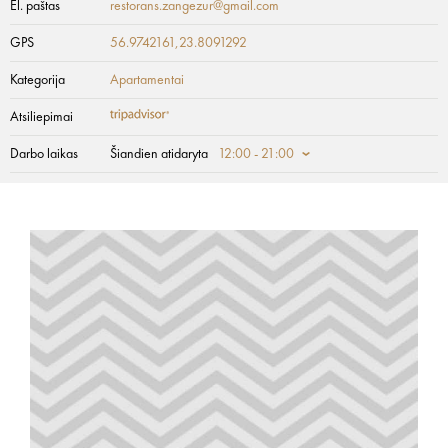
El. paštas
restorans.zangezur@gmail.com
GPS
56.9742161,23.8091292
Kategorija
Apartamentai
Atsiliepimai
Darbo laikas
Šiandien atidaryta
12:00 - 21:00