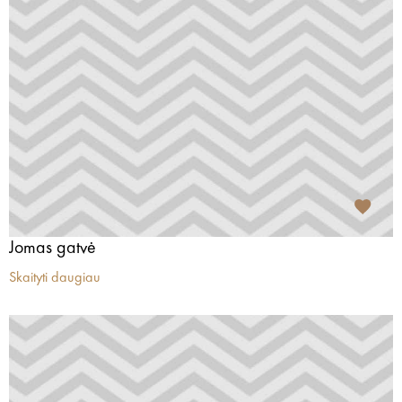
Jomas gatvė
Skaityti daugiau