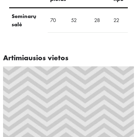
Seminarų
70
52
28
22
24
salė
Artimiausios vietos