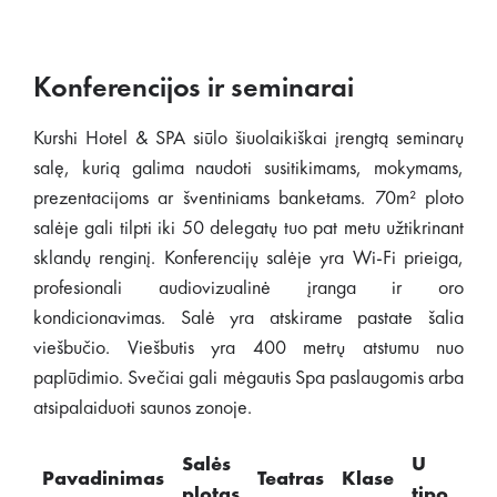
Konferencijos ir seminarai
Kurshi Hotel & SPA siūlo šiuolaikiškai įrengtą seminarų
salę, kurią galima naudoti susitikimams, mokymams,
prezentacijoms ar šventiniams banketams. 70m² ploto
salėje gali tilpti iki 50 delegatų tuo pat metu užtikrinant
sklandų renginį. Konferencijų salėje yra Wi-Fi prieiga,
profesionali audiovizualinė įranga ir oro
kondicionavimas. Salė yra atskirame pastate šalia
viešbučio. Viešbutis yra 400 metrų atstumu nuo
paplūdimio. Svečiai gali mėgautis Spa paslaugomis arba
atsipalaiduoti saunos zonoje.
Salės
U
Pavadinimas
Teatras
Klase
Sus
plotas
tipo