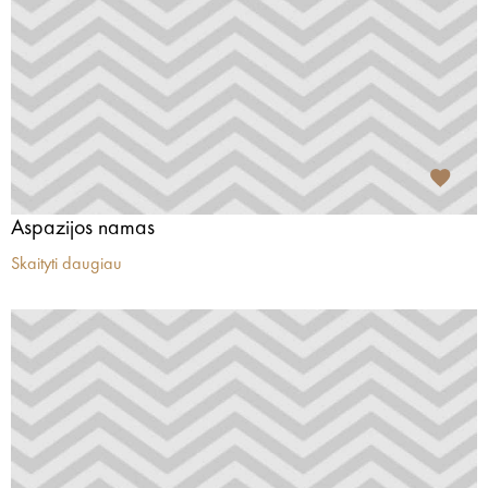
Aspazijos namas
Skaityti daugiau