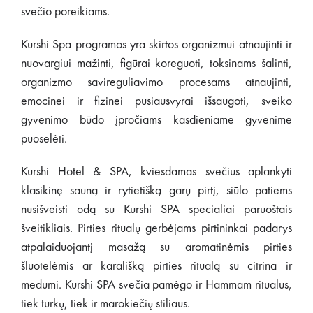
svečio poreikiams.
Kurshi Spa programos yra skirtos organizmui atnaujinti ir
nuovargiui mažinti, figūrai koreguoti, toksinams šalinti,
organizmo savireguliavimo procesams atnaujinti,
emocinei ir fizinei pusiausvyrai išsaugoti, sveiko
gyvenimo būdo įpročiams kasdieniame gyvenime
puoselėti.
Kurshi Hotel & SPA, kviesdamas svečius aplankyti
klasikinę sauną ir rytietišką garų pirtį, siūlo patiems
nusišveisti odą su Kurshi SPA specialiai paruoštais
šveitikliais. Pirties ritualų gerbėjams pirtininkai padarys
atpalaiduojantį masažą su aromatinėmis pirties
šluotelėmis ar karališką pirties ritualą su citrina ir
medumi. Kurshi SPA svečia pamėgo ir Hammam ritualus,
tiek turkų, tiek ir marokiečių stiliaus.