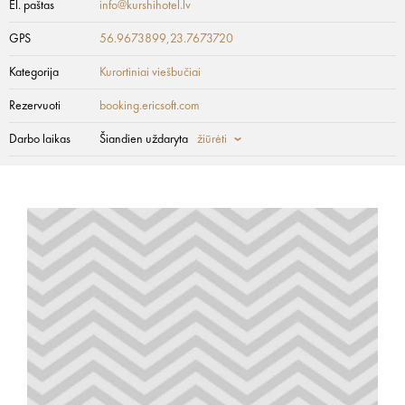
El. paštas
info@kurshihotel.lv
GPS
56.9673899,23.7673720
Kategorija
Kurortiniai viešbučiai
Rezervuoti
booking.ericsoft.com
Darbo laikas
Šiandien uždaryta
žiūrėti