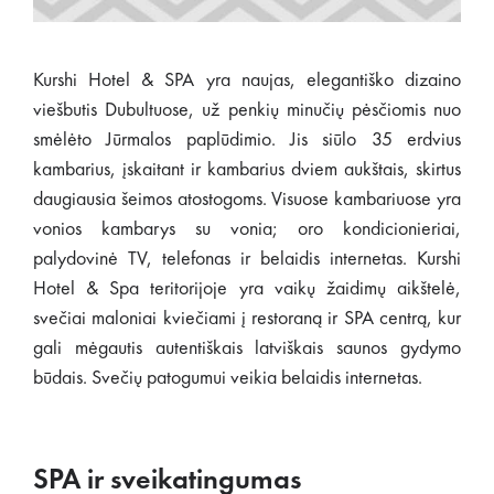
Kurshi Hotel & SPA yra naujas, elegantiško dizaino
viešbutis Dubultuose, už penkių minučių pėsčiomis nuo
smėlėto Jūrmalos paplūdimio. Jis siūlo 35 erdvius
kambarius, įskaitant ir kambarius dviem aukštais, skirtus
daugiausia šeimos atostogoms. Visuose kambariuose yra
vonios kambarys su vonia; oro kondicionieriai,
palydovinė TV, telefonas ir belaidis internetas. Kurshi
Hotel & Spa teritorijoje yra vaikų žaidimų aikštelė,
svečiai maloniai kviečiami į restoraną ir SPA centrą, kur
gali mėgautis autentiškais latviškais saunos gydymo
būdais. Svečių patogumui veikia belaidis internetas.
SPA ir sveikatingumas