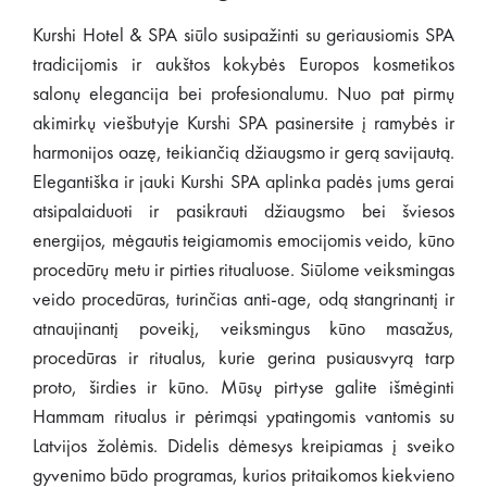
Kurshi Hotel & SPA siūlo susipažinti su geriausiomis SPA
tradicijomis ir aukštos kokybės Europos kosmetikos
salonų elegancija bei profesionalumu. Nuo pat pirmų
akimirkų viešbutyje Kurshi SPA pasinersite į ramybės ir
harmonijos oazę, teikiančią džiaugsmo ir gerą savijautą.
Elegantiška ir jauki Kurshi SPA aplinka padės jums gerai
atsipalaiduoti ir pasikrauti džiaugsmo bei šviesos
energijos, mėgautis teigiamomis emocijomis veido, kūno
procedūrų metu ir pirties ritualuose. Siūlome veiksmingas
veido procedūras, turinčias anti-age, odą stangrinantį ir
atnaujinantį poveikį, veiksmingus kūno masažus,
procedūras ir ritualus, kurie gerina pusiausvyrą tarp
proto, širdies ir kūno. Mūsų pirtyse galite išmėginti
Hammam ritualus ir pėrimąsi ypatingomis vantomis su
Latvijos žolėmis. Didelis dėmesys kreipiamas į sveiko
gyvenimo būdo programas, kurios pritaikomos kiekvieno