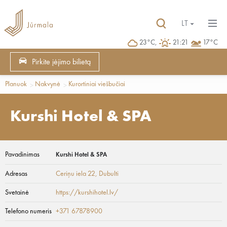
LT
23°C,
21:21
17°C
Pirkite įėjimo bilietą
Planuok
Nakvynė
Kurortiniai viešbučiai
Kurshi Hotel & SPA
Pavadinimas
Kurshi Hotel & SPA
Adresas
Ceriņu iela 22
, Dubulti
Svetainė
https://kurshihotel.lv/
Telefono numeris
+371 67878900