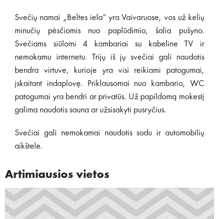
Svečių namai „Beltes iela“ yra Vaivaruose, vos už kelių
minučių pėsčiomis nuo paplūdimio, šalia pušyno.
Svečiams siūlomi 4 kambariai su kabeline TV ir
nemokamu internetu. Trijų iš jų svečiai gali naudotis
bendra virtuve, kurioje yra visi reikiami patogumai,
įskaitant indaplovę. Priklausomai nuo kambario, WC
patogumai yra bendri ar privatūs. Už papildomą mokestį
galima naudotis sauna ar užsisakyti pusryčius.
Svečiai gali nemokamai naudotis sodu ir automobilių
aikštele.
Artimiausios vietos