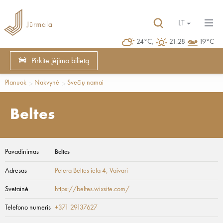
LT
24°C,
21:28
19°C
Pirkite įėjimo bilietą
Planuok
Nakvynė
Svečių namai
Beltes
Pavadinimas
Beltes
Adresas
Pētera Beltes iela 4
, Vaivari
Svetainė
https://beltes.wixsite.com/
Telefono numeris
+371 29137627