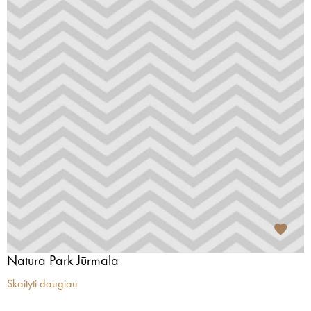
Natura Park Jūrmala
Skaityti daugiau