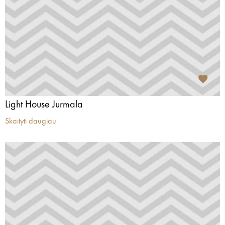
Light House Jurmala
Skaityti daugiau