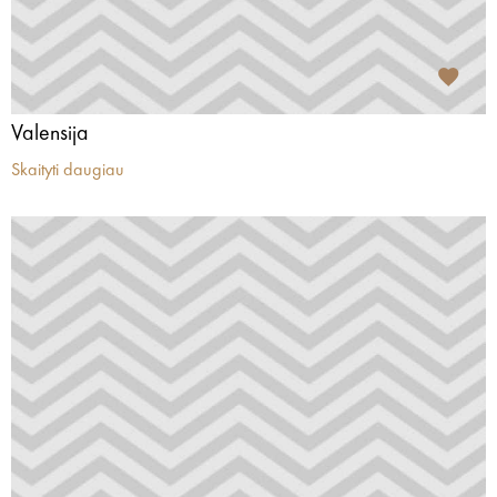
Valensija
Skaityti daugiau