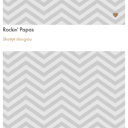
Rockin' Papas
Skaityti daugiau