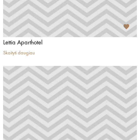
Lettia Aparthotel
Skaityti daugiau