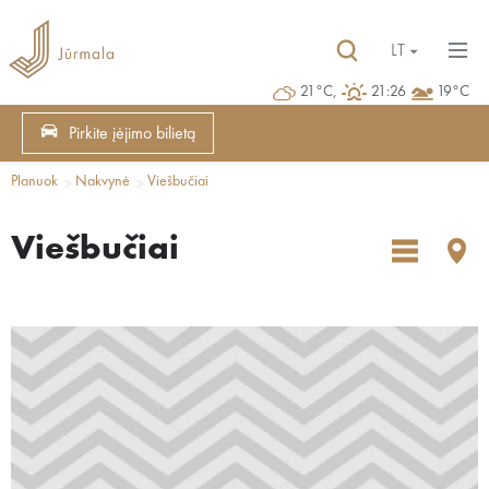
LT
21°C,
21:26
19°C
Pirkite įėjimo bilietą
Planuok
Nakvynė
Viešbučiai
Viešbučiai