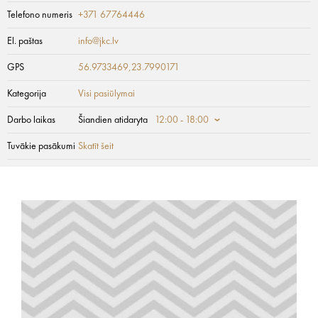
Telefono numeris
+371 67764446
El. paštas
info@jkc.lv
GPS
56.9733469,23.7990171
Kategorija
Visi pasiūlymai
Darbo laikas
Šiandien atidaryta
12:00 - 18:00
Tuvākie pasākumi
Skatīt šeit