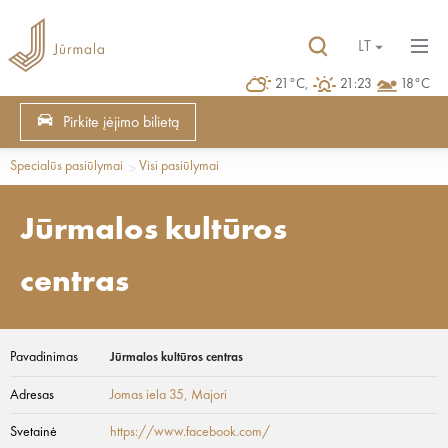
LT
21°C,
21:23
18°C
Pirkite įėjimo bilietą
Specialūs pasiūlymai
Visi pasiūlymai
Jūrmalos kultūros
centras
Pavadinimas
Jūrmalos kultūros centras
Adresas
Jomas iela 35
, Majori
Svetainė
https://www.facebook.com/