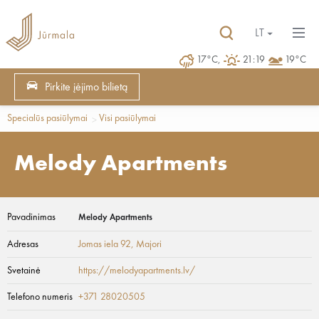
LT
17°C,
21:19
19°C
Pirkite įėjimo bilietą
Specialūs pasiūlymai
Visi pasiūlymai
Melody Apartments
Pavadinimas
Melody Apartments
Adresas
Jomas iela 92
, Majori
Svetainė
https://melodyapartments.lv/
Telefono numeris
+371 28020505