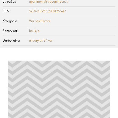
El. paštas
apartments@siapantheon.lv
GPS
56.9748957,23.8125647
Kategorija
Visi pasiūlymai
Rezervuoti
bouk.io
Darbo laikas
atidarytas 24 val.