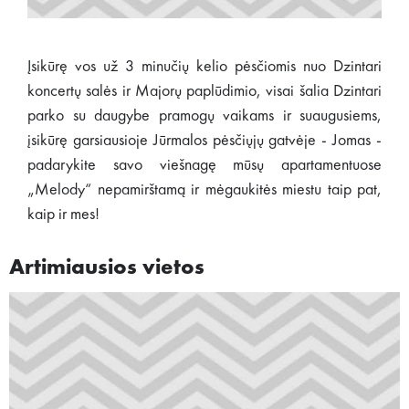
Įsikūrę vos už 3 minučių kelio pėsčiomis nuo Dzintari
koncertų salės ir Majorų paplūdimio, visai šalia Dzintari
parko su daugybe pramogų vaikams ir suaugusiems,
įsikūrę garsiausioje Jūrmalos pėsčiųjų gatvėje - Jomas -
padarykite savo viešnagę mūsų apartamentuose
„Melody“ nepamirštamą ir mėgaukitės miestu taip pat,
kaip ir mes!
Artimiausios vietos