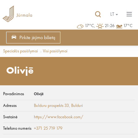
LT
17°C,
21:26
17°C
Pirkite įėjimo bilietą
Specialūs pasiūlymai
Visi pasiūlymai
Olivjē
Pavadinimas
Olivjē
Adresas
Bulduru prospekts 33
, Bulduri
Svetainė
https://www.facebook.com/
Telefono numeris
+371 25 719 179