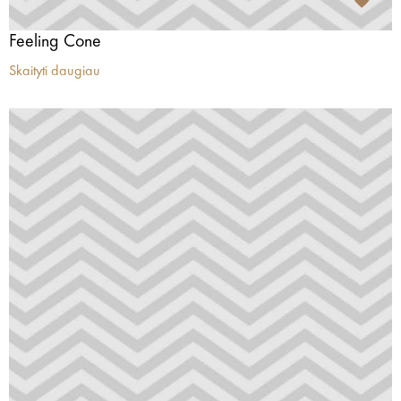
Feeling Cone
Skaityti daugiau