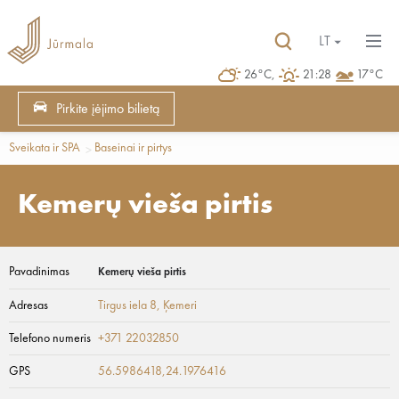
LT
26°C,
21:28
17°C
Pirkite įėjimo bilietą
Sveikata ir SPA
Baseinai ir pirtys
Kemerų vieša pirtis
Pavadinimas
Kemerų vieša pirtis
Adresas
Tirgus iela 8
, Ķemeri
Telefono numeris
+371 22032850
GPS
56.5986418,24.1976416