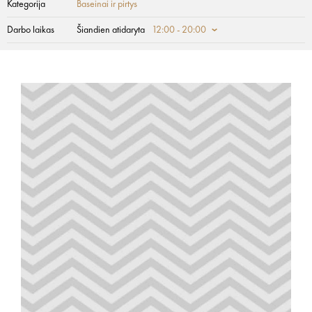
Kategorija
Baseinai ir pirtys
Darbo laikas
Šiandien atidaryta
12:00 - 20:00