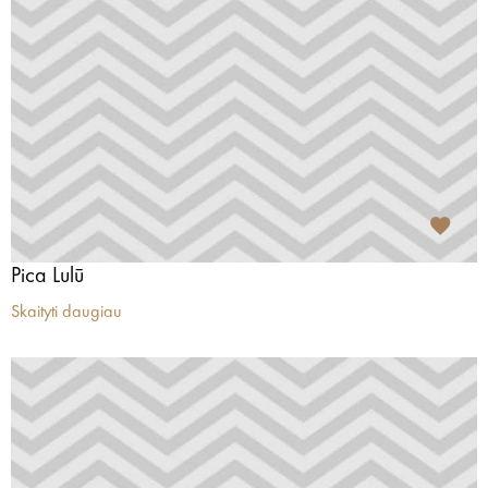
Pica Lulū
Skaityti daugiau