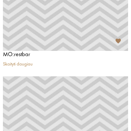
MO:restbar
Skaityti daugiau