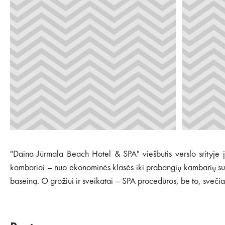
"Daina Jūrmala Beach Hotel & SPA" viešbutis verslo srityje ja
kambariai – nuo ekonominės klasės iki prabangių kambarių su 
baseiną. O grožiui ir sveikatai – SPA procedūros, be to, svečia