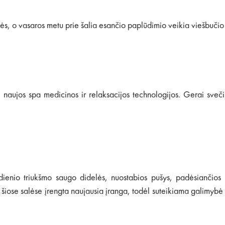
uvės, o vasaros metu prie šalia esančio paplūdimio veikia viešbuč
naujos spa medicinos ir relaksacijos technologijos. Gerai svečių
sdienio triukšmo saugo didelės, nuostabios pušys, padėsiančios j
e šiose salėse įrengta naujausia įranga, todėl suteikiama galimybė