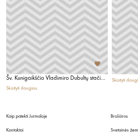
Šv. Kunigaikščio Vladimiro Dubultų stačiatikių cerkvė
Skaityti daug
Skaityti daugiau
Kaip patekti Jurmaloje
Brošiūros
Kontaktai
Svetainės žem