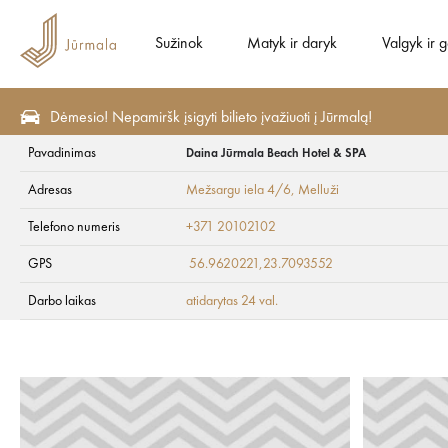
Sužinok
Matyk ir daryk
Valgyk ir 
Dėmesio! Nepamiršk įsigyti bilieto įvažiuoti į Jūrmalą!
Pavadinimas
Daina Jūrmala Beach Hotel & SPA
Sveikata ir SPA
SPA ir grožis
Adresas
Mežsargu iela 4/6
, Melluži
Daina Jūrmala Bea
Telefono numeris
+371 20102102
GPS
56.9620221,23.7093552
Darbo laikas
atidarytas 24 val.