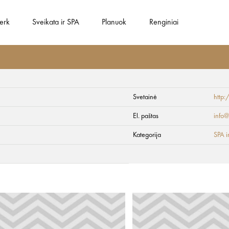
gerk
Sveikata ir SPA
Planuok
Renginiai
Svetainė
http:
ch Hotel & SPA
El. paštas
info@
Kategorija
SPA i