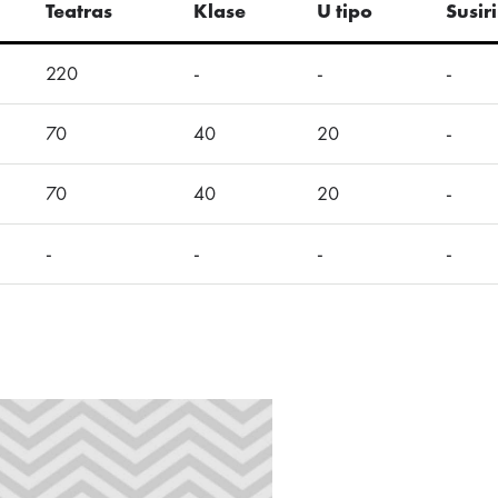
Teatras
Klase
U tipo
Susir
220
-
-
-
70
40
20
-
70
40
20
-
-
-
-
-