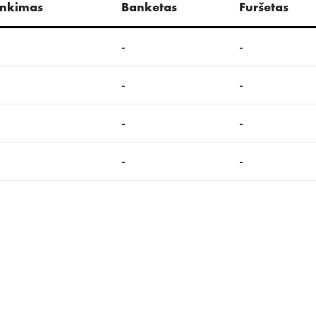
inkimas
Banketas
Furšetas
-
-
-
-
-
-
-
-