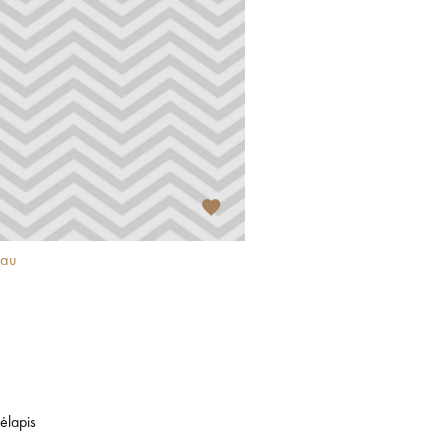
iau
ėlapis