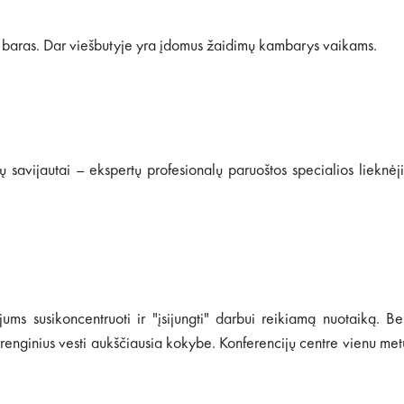
io baras. Dar viešbutyje yra įdomus žaidimų kambarys vaikams.
 savijautai – ekspertų profesionalų paruoštos specialios lieknėj
ums susikoncentruoti ir "įsijungti" darbui reikiamą nuotaiką. B
 renginius vesti aukščiausia kokybe. Konferencijų centre vienu met