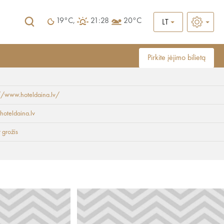
19°C,
21:28
20°C
LT
Pirkite įėjimo bilietą
//www.hoteldaina.lv/
hoteldaina.lv
r grožis