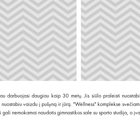
u darbuojasi daugiau kaip 30 metų. Jis siūlo praleisti nuostabia
nuostabiu vaizdu į pušyną ir jūrą. "Wellness" komplekse svečiams
i gali nemokamai naudotis gimnastikos sale su sporto studija, o įva