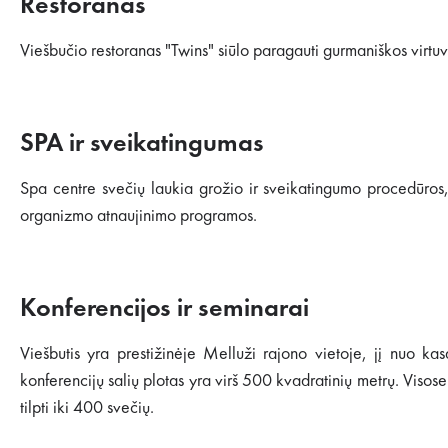
Restoranas
Viešbučio restoranas "Twins" siūlo paragauti gurmaniškos virt
SPA ir sveikatingumas
Spa centre svečių laukia grožio ir sveikatingumo procedūros, 
organizmo atnaujinimo programos.
Konferencijos ir seminarai
Viešbutis yra prestižinėje Melluži rajono vietoje, jį nuo ka
konferencijų salių plotas yra virš 500 kvadratinių metrų. Visos
tilpti iki 400 svečių.