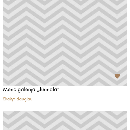
Meno galerija „Jūrmala“
Skaityti daugiau