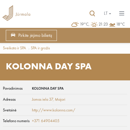
LT
19°C,
21:23
18°C
Pirkite įėjimo bilietą
Sveikata ir SPA
SPA ir grožis
KOLONNA DAY SPA
Pavadinimas
KOLONNA DAY SPA
Adresas
Jomas iela 37
, Majori
Svetainė
http://www.kolonna.com/
Telefono numeris
+371 64904405