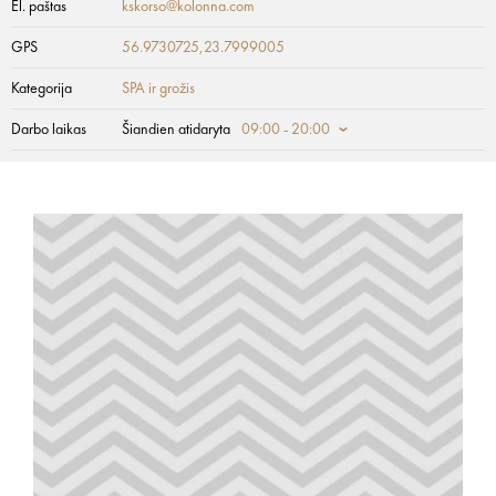
El. paštas
kskorso@kolonna.com
GPS
56.9730725,23.7999005
Kategorija
SPA ir grožis
Darbo laikas
Šiandien atidaryta
09:00 - 20:00