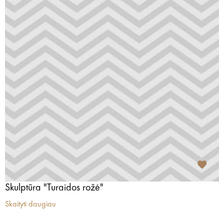
Skulptūra "Turaidos rožė"
Skaityti daugiau