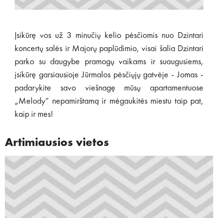
Įsikūrę vos už 3 minučių kelio pėsčiomis nuo Dzintari
koncertų salės ir Majorų paplūdimio, visai šalia Dzintari
parko su daugybe pramogų vaikams ir suaugusiems,
įsikūrę garsiausioje Jūrmalos pėsčiųjų gatvėje - Jomas -
padarykite savo viešnagę mūsų apartamentuose
„Melody“ nepamirštamą ir mėgaukitės miestu taip pat,
kaip ir mes!
Artimiausios vietos