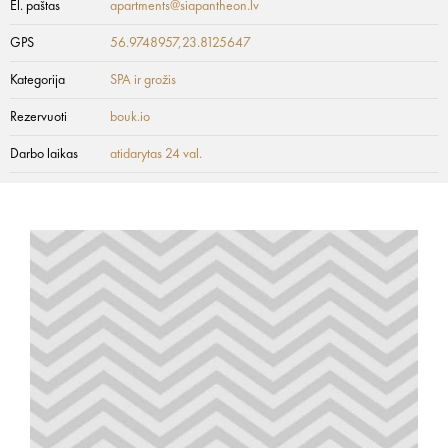
El. paštas
apartments@siapantheon.lv
GPS
56.9748957,23.8125647
Kategorija
SPA ir grožis
Rezervuoti
bouk.io
Darbo laikas
atidarytas 24 val.