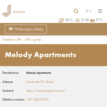
LT
26°C,
21:28
17°C
Pirkite įėjimo bilietą
Sveikata ir SPA
SPA ir grožis
Melody Apartments
Pavadinimas
Melody Apartments
Adresas
Jomas iela 92
, Majori
Svetainė
https://melodyapartments.lv/
Telefono numeris
+371 28020505