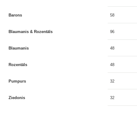
Barons
58
Blaumanis & Rozentāls
96
Blaumanis
48
Rozentāls
48
Pumpurs
32
Ziedonis
32