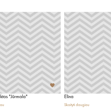
ktas "Jūrmala"
Elīna
iau
Skaityti daugiau