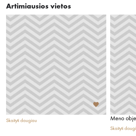
Artimiausios vietos
Meno obje
Skaityti daugiau
Skaityti daug