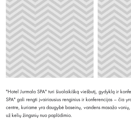
"Hotel Jurmala SPA" turi šiuolaikišką viešbutį, gydyklą ir konfe
SPA" gali rengti įvairiausius renginius ir konferencijas – čia
centre, kuriame yra daugybė baseinų, vandens masažo vonių, d
už kelių žingsnių nuo paplūdimio.