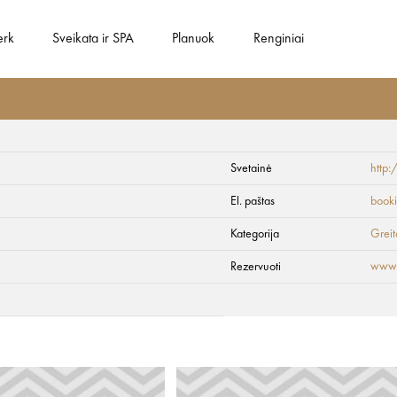
erk
Sveikata ir SPA
Planuok
Renginiai
Svetainė
http
El. paštas
book
Kategorija
Greit
Rezervuoti
www.