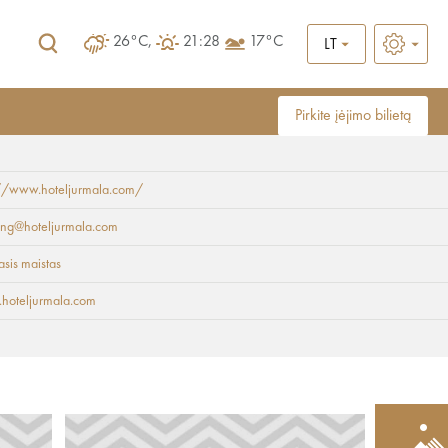
26°C,
21:28
17°C
LT
Pirkite įėjimo bilietą
://www.hoteljurmala.com/
ing@hoteljurmala.com
asis maistas
hoteljurmala.com