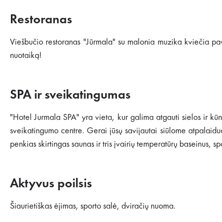
Restoranas
Viešbučio restoranas "Jūrmala" su malonia muzika kviečia pav
nuotaiką!
SPA ir sveikatingumas
"Hotel Jurmala SPA" yra vieta, kur galima atgauti sielos ir k
sveikatingumo centre. Gerai jūsų savijautai siūlome atpalaidu
penkias skirtingas saunas ir tris įvairių temperatūrų baseinus, sp
Aktyvus poilsis
Šiaurietiškas ėjimas, sporto salė, dviračių nuoma.