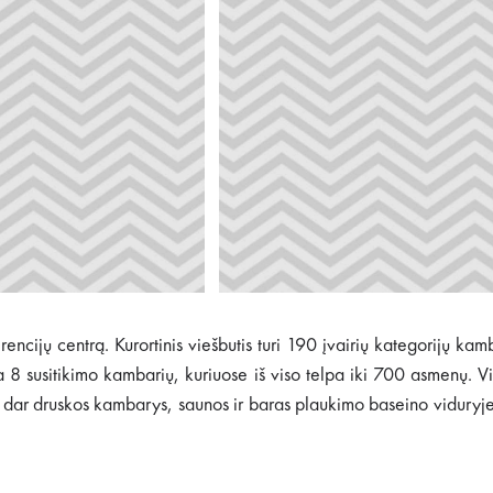
rencijų centrą. Kurortinis viešbutis turi 190 įvairių kategorijų kam
 yra 8 susitikimo kambarių, kuriuose iš viso telpa iki 700 asmenų.
ar druskos kambarys, saunos ir baras plaukimo baseino viduryje.