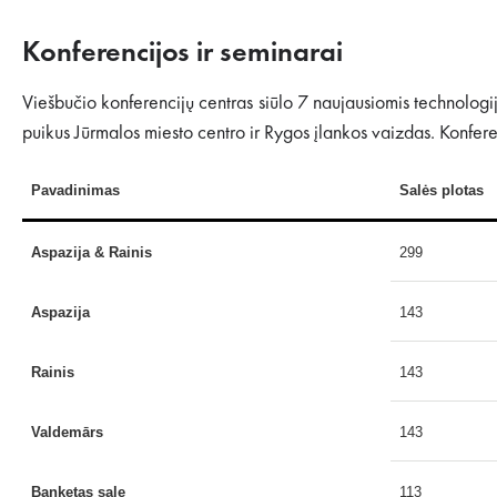
Konferencijos ir seminarai
Viešbučio konferencijų centras siūlo 7 naujausiomis technologij
puikus Jūrmalos miesto centro ir Rygos įlankos vaizdas. Konfere
Pavadinimas
Salės plotas
Aspazija & Rainis
299
Aspazija
143
Rainis
143
Valdemārs
143
Banketas sale
113