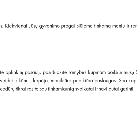
is. Kiekvienai Jūsų gyvenimo progai siūlome tinkamą meniu ir re
ite aplinkinį pasaulį, pasiduokite ramybės kupinam poilsiui mūsų 
veidui ir kūnui, kirpėjo, manikiūro-pedikiūro paslaugas, Spa kap
edūrų tikrai rasite sau tinkamiausią sveikatai ir savijautai gerinti.