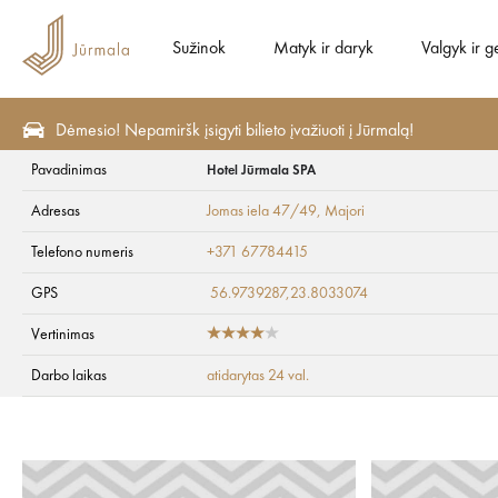
Sužinok
Matyk ir daryk
Valgyk ir g
Dėmesio! Nepamiršk įsigyti bilieto įvažiuoti į Jūrmalą!
Pavadinimas
Hotel Jūrmala SPA
Valgyk ir gerk
Greitasis maistas
Adresas
Jomas iela 47/49
, Majori
Hotel Jūrmala SPA
Telefono numeris
+371 67784415
GPS
56.9739287,23.8033074
Vertinimas
Darbo laikas
atidarytas 24 val.