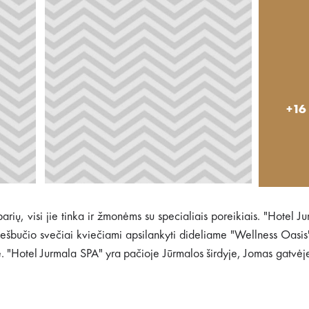
+16
barių, visi jie tinka ir žmonėms su specialiais poreikiais. "Hotel J
 Viešbučio svečiai kviečiami apsilankyti dideliame "Wellness Oasi
 "Hotel Jurmala SPA" yra pačioje Jūrmalos širdyje, Jomas gatvėj