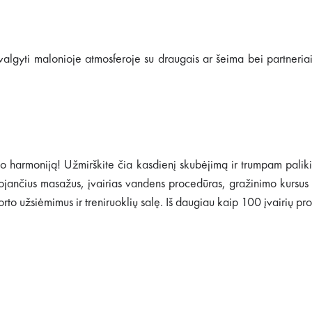
algyti malonioje atmosferoje su draugais ar šeima bei partneria
ūno harmoniją! Užmirškite čia kasdienį skubėjimą ir trumpam palik
ojančius masažus, įvairias vandens procedūras, gražinimo kursus 
orto užsiėmimus ir treniruoklių salę. Iš daugiau kaip 100 įvairių proc