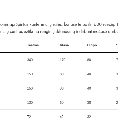
omis aprūpintas konferencijų sales, kuriose telpa iki 600 svečių. 1
ncijų centras užtikrina renginių sklandumą ir dirbant mažose darbo
Teatras
Klase
U tipo
S
340
170
80
7
150
80
40
3
150
80
40
3
130
60
30
2
72
42
32
-