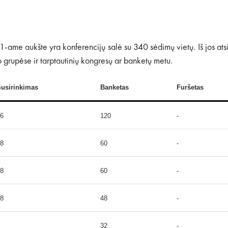
1-ame aukšte yra konferencijų salė su 340 sėdimų vietų. Iš jos ats
 grupėse ir tarptautinių kongresų ar banketų metu.
usirinkimas
Banketas
Furšetas
6
120
-
8
60
-
8
60
-
8
48
-
32
-