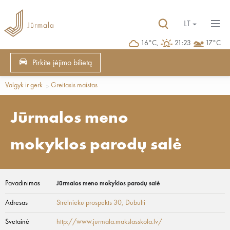
LT
16°C,
21:23
17°C
Pirkite įėjimo bilietą
Valgyk ir gerk
Greitasis maistas
Jūrmalos meno
mokyklos parodų salė
Pavadinimas
Jūrmalos meno mokyklos parodų salė
Adresas
Strēlnieku prospekts 30
, Dubulti
Svetainė
http://www.jurmala.makslasskola.lv/