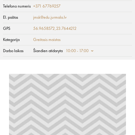
Telefono numeris
+371 67769257
El. paštas
jmsk@edu.jurmala.lv
GPS
56.9658572,23.7644212
Kategorija
Greitasis maistas
Darbo laikas
Šiandien atidaryta
10:00 - 17:00