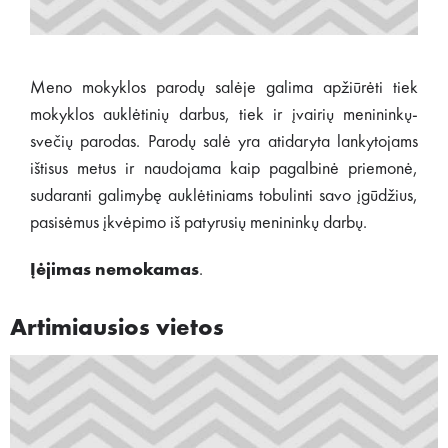
Meno mokyklos parodų salėje galima apžiūrėti tiek
mokyklos auklėtinių darbus, tiek ir įvairių menininkų-
svečių parodas. Parodų salė yra atidaryta lankytojams
ištisus metus ir naudojama kaip pagalbinė priemonė,
sudaranti galimybę auklėtiniams tobulinti savo įgūdžius,
pasisėmus įkvėpimo iš patyrusių menininkų darbų.
Įėjimas nemokamas
.
Artimiausios vietos